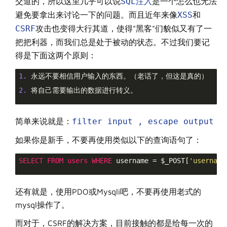
交道的，所以这里几乎可以说
SQL注入
是一个怎么也无法
避免要拿出来讨论一下的问题。而且近年来像
XSS
和
CSRF
攻击也变得大行其道，使得"黑客"们貌似又有了一
把把利器，而我们总是处于被动的状态。不过我们要记
得是下面这两个原则：
1. 
永远不要相信用户输入的东西。（老话了，但这是真的）

2. 
将自己需要输出的数据进行转义。

简单来说就是：
filter input , escape output
如果你是新手，不要再使用类似以下的查询语句了：
SELECT
FROM
users
WHERE
 username = $_POST[
'username
还有就是，使用PDO或Mysqli吧，不要再使用老式的
mysql操作了。
而对于，CSRF的解决方案，目前接触的都是给每一次的