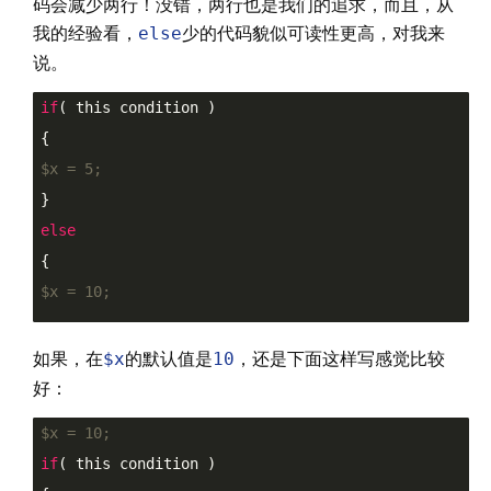
码会减少两行！没错，两行也是我们的追求，而且，从
我的经验看，
else
少的代码貌似可读性更高，对我来
说。
if
( this condition )

{

$x
 = 5;
}

else
{

$x
 = 10;
如果，在
$x
的默认值是
10
，还是下面这样写感觉比较
好：
$x
 = 10;
if
( this condition )
