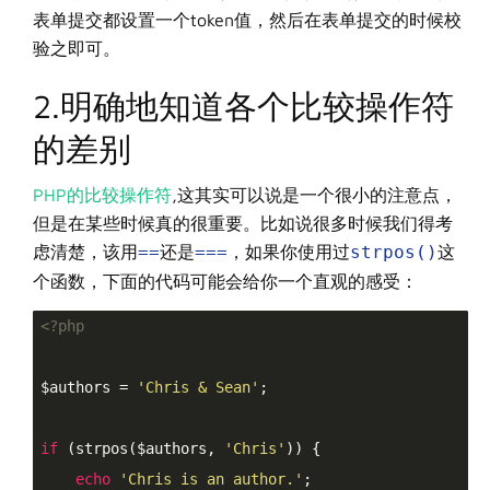
表单提交都设置一个token值，然后在表单提交的时候校
验之即可。
2.明确地知道各个比较操作符
的差别
PHP的比较操作符
,这其实可以说是一个很小的注意点，
但是在某些时候真的很重要。比如说很多时候我们得考
虑清楚，该用
==
还是
===
，如果你使用过
strpos()
这
个函数，下面的代码可能会给你一个直观的感受：
<?php
$authors = 
'Chris & Sean'
;

if
 (strpos($authors, 
'Chris'
)) {

echo
'Chris is an author.'
;
