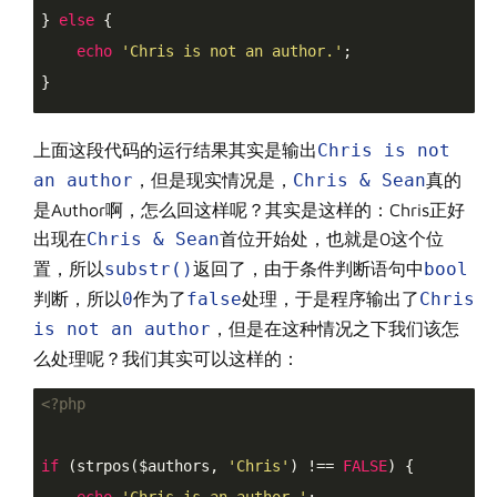
} 
else
 {

echo
'Chris is not an author.'
;

}

上面这段代码的运行结果其实是输出
Chris is not
an author
，但是现实情况是，
Chris & Sean
真的
是Author啊，怎么回这样呢？其实是这样的：Chris正好
出现在
Chris & Sean
首位开始处，也就是0这个位
置，所以
substr()
返回了，由于条件判断语句中
bool
判断，所以
0
作为了
false
处理，于是程序输出了
Chris
is not an author
，但是在这种情况之下我们该怎
么处理呢？我们其实可以这样的：
<?php
if
 (strpos($authors, 
'Chris'
) !== 
FALSE
) {
