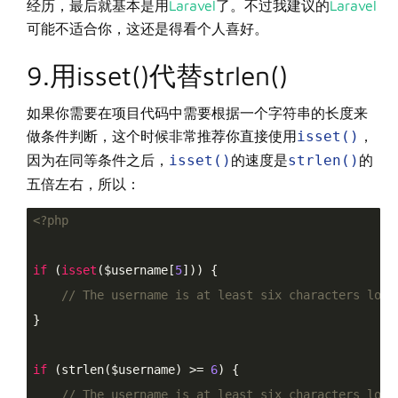
经历，最后就基本是用
Laravel
了。不过我建议的
Laravel
可能不适合你，这还是得看个人喜好。
9.用isset()代替strlen()
如果你需要在项目代码中需要根据一个字符串的长度来
做条件判断，这个时候非常推荐你直接使用
isset()
，
因为在同等条件之后，
isset()
的速度是
strlen()
的
五倍左右，所以：
<?php
if
 (
isset
($username[
5
])) {

// The username is at least six characters long
}

if
 (strlen($username) >= 
6
) {

// The username is at least six characters long