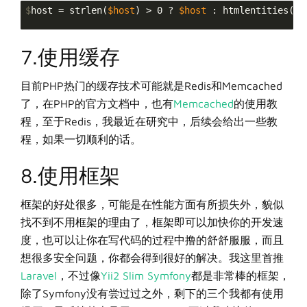
$
host = strlen(
$host
) > 0 ? 
$host
 : htmlentities(
$h
7.使用缓存
目前PHP热门的缓存技术可能就是Redis和Memcached
了，在PHP的官方文档中，也有
Memcached
的使用教
程，至于Redis，我最近在研究中，后续会给出一些教
程，如果一切顺利的话。
8.使用框架
框架的好处很多，可能是在性能方面有所损失外，貌似
找不到不用框架的理由了，框架即可以加快你的开发速
度，也可以让你在写代码的过程中撸的舒舒服服，而且
想很多安全问题，你都会得到很好的解决。我这里首推
Laravel
，不过像
Yii2
Slim
Symfony
都是非常棒的框架，
除了Symfony没有尝过过之外，剩下的三个我都有使用