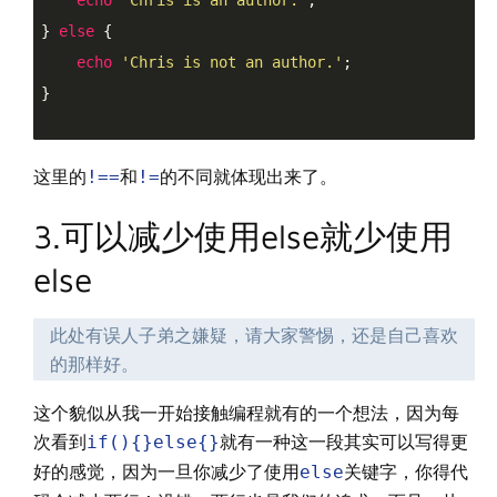
echo
'Chris is an author.'
;

} 
else
 {

echo
'Chris is not an author.'
;

}

这里的
!==
和
!=
的不同就体现出来了。
3.可以减少使用else就少使用
else
此处有误人子弟之嫌疑，请大家警惕，还是自己喜欢
的那样好。
这个貌似从我一开始接触编程就有的一个想法，因为每
次看到
if(){}else{}
就有一种这一段其实可以写得更
好的感觉，因为一旦你减少了使用
else
关键字，你得代