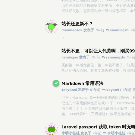
点击注册或登录按钮提交表单后，不管是否通
或认证失败，需要再次点击弹出模态框后，看
站长还更新不？
maomao4rv 发表于
7年前
sanmingzhi
7
RT
站长不更，可以让人代劳啊，刚买9
nanibigoo 发表于
7年前
sanmingzhi
7年前
买的第一年感觉很值，第二年就不更了，前几
鱼活动伤人心啊。看看文章教程模块，频率越
Markdown 常用语法
JellyBool 发表于
10年前
kkyao97
7年前 
引言：Markdown是一种轻量级的标记语言
记住几个常用的标签用法就OK了，Markdo
法为准！！！ 下面来详细说说那几个标签（真的只
题） ###代表h3（三级标题） 效果是这样的：
Laravel passport 获取 token 时无
李明小桂桂 发表于
7年前
李明小桂桂
7年