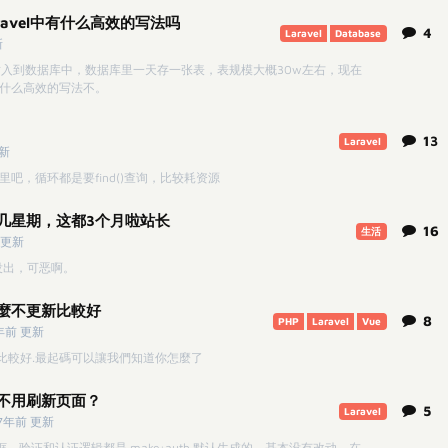
avel中有什么高效的写法吗
4
Laravel
Database
新
插入到数据库中，数据库里一天存一张表，表规模大概30w左右，现在
下有什么高效的写法不。
13
Laravel
更新
里吧，循环都是要find()查询，比较耗资源
几星期，这都3个月啦站长
16
生活
 更新
没出，可恶啊。
麼不更新比較好
8
PHP
Laravel
Vue
年前 更新
比較好.最起碼可以讓我們知道你怎麼了
不用刷新页面？
5
Laravel
7年前 更新
态框，验证和认证逻辑都是 make:auth 默认生成的，基本没有改动。在