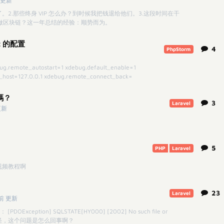
 更新
2.那些终身 VIP 怎么办？到时候我把钱退给他们。3.这段时间在干
要做区块链？这一年总结的经验：顺势而为。
et 的配置
4
PhpStorm
_autostart=1 xdebug.default_enable=1
host=127.0.0.1 xdebug.remote_connect_back=
嗎？
3
Laravel
更新
5
PHP
Laravel
的视频教程啊
23
Laravel
前 更新
OException] SQLSTATE[HY000] [2002] No such file or
好奇怪，这个问题是怎么回事啊？