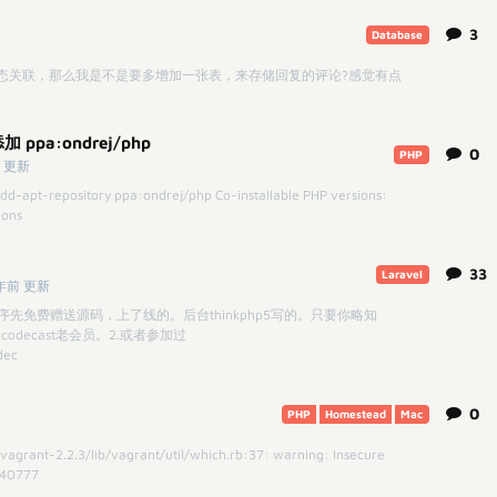
3
Database
态关联，那么我是不是要多增加一张表，来存储回复的评论?感觉有点
ppa:ondrej/php
0
PHP
 更新
d-apt-repository ppa:ondrej/php Co-installable PHP versions:
ions
33
Laravel
年前 更新
程序先免费赠送源码，上了线的。后台thinkphp5写的。只要你略知
codecast老会员。2.或者参加过
dec
0
PHP
Homestead
Mac
grant-2.2.3/lib/vagrant/util/which.rb:37: warning: Insecure
 040777