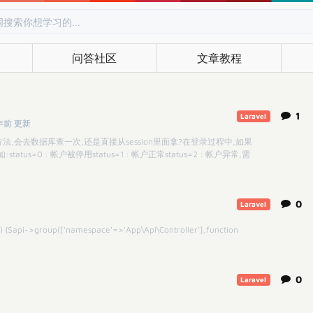
问答社区
文章教程
1
Laravel
年前 更新
user()方法,会去数据库查一次,还是直接从session里面拿?在登录过程中,如果
tus=0 : 帐户被停用status=1 : 帐户正常status=2 : 帐户异常,需
0
Laravel
pi) {$api->group(['namespace'=>'App\Api\Controller'],function
0
Laravel