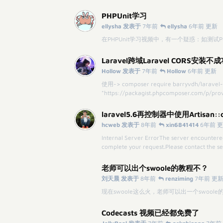
PHPUnit学习
ellysha 发表于
7年前
ellysha
6年前 更新
在PHPUnit学习视频中，有一个疑惑：如测试Pr
Laravel跨域Laravel CORS安装不成
Hollow 发表于
7年前
Hollow
6年前 更新
使用-> composer require barryvdh/larave
"https://packagist.phpcomposer.com/p/pr
laravel5.6再控制器中使用Artisan::
hcweb 发表于
8年前
xin6841414
6年前 
Internal Server ErrorThe server encountered
complete your request.Please contact the s
老师可以出个swoole的教程不？
刘天晨 发表于
8年前
renziming
7年前 更
现在swoole这么火，老师可以出一个swool
Codecasts 视频已经都免费了