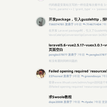
代码都是安装站主写的一样但是每次都卡在 $response = $h
'form_params'=> [ 'grant_type' => 'password
开发package，引入guzzlehttp，报错:g
736074781 发表于
8年前
714671404
7年
在开发 Laravel package时，引入了GuzzleHttp
VavoCake\IpConversion\IpConversion {#2824
laravel5.6+vue2.5.17+vuex3.0.
页面空白
pengbo37877 发表于
7年前
pengbo3787
有没有遇到同样问题的
Failed opening required 'resource
ZZFezreal 发表于
9年前
greendouya
7年
登录www.lthuali.com/admin/log
示Failed opening required 'resourcesor
求Swoole教程
dope2008 发表于
7年前
rlyabc
7年前 更