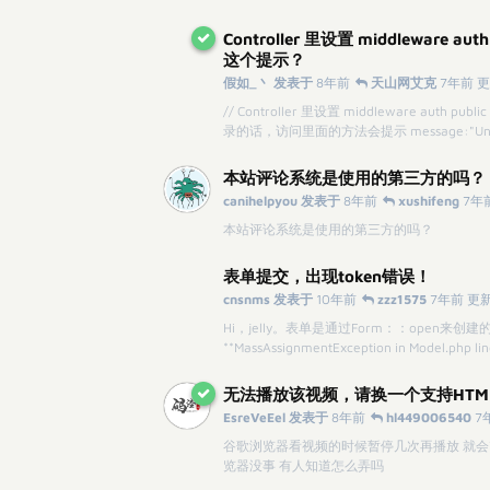
Controller 里设置 middleware
这个提示？
假如_丶 发表于
8年前
天山网艾克
7年前 
// Controller 里设置 middleware auth public 
录的话，访问里面的方法会提示 message:"Unaut
本站评论系统是使用的第三方的吗？
canihelpyou 发表于
8年前
xushifeng
7年
本站评论系统是使用的第三方的吗？
表单提交，出现token错误！
cnsnms 发表于
10年前
zzz1575
7年前 更
Hi，jelly。表单是通过Form：：open来
**MassAssignmentException in Model.
无法播放该视频，请换一个支持HTM
EsreVeEel 发表于
8年前
hl449006540
7
谷歌浏览器看视频的时候暂停几次再播放 就会“
览器没事 有人知道怎么弄吗