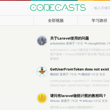
全部视频
学习路径
关于Laravel使用的问题
jellybobbin 发表于
7年前
chenglh51idc
2
auth('admin')->user()请问这个代码的
用户表有一个status字段用于表示用户状态,比如:sta
要修改
GetUserFromToken does not exist
嗨你好 发表于
7年前
嗨你好
6年前 更新
routes.php$api->version('v1', function ($a
($api){ $api->post('user/login','AuthControl
请问有laravel做统计图的教程吗？
Witcier 发表于
7年前
Witcier
6年前 更新
请问有laravel做统计图的教程吗？