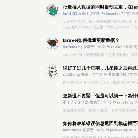
批量插入数据的同时自动去重，在lar
lm14122 发表于
8年前
jasester
7年前 更
我这有个需求，每五分钟获取1000条数据，
想在插入的时候顺便去重，请问在laravel
laravel如何批量更新数据？
liushaoxing 发表于
9年前
raul07
7年前 
laravel如何批量更新数据？总不能嵌套在循环
说好了过几个星期，几星期之后再过
rabZhang 发表于
7年前
蓝雨露小镇
7年前
连续签到2个多月只显示19天，微信小程序也
更新慢不要緊，但是可以講一下為什
不了了了了了之 发表于
7年前
javatang
7
更新慢不要緊，但是可以講一下為什麼不更新
如何将表单错误信息返回到模态框而
hehorange 发表于
9年前
jackwang1993
我将登录注册的视图放入了 bootstrap 的模