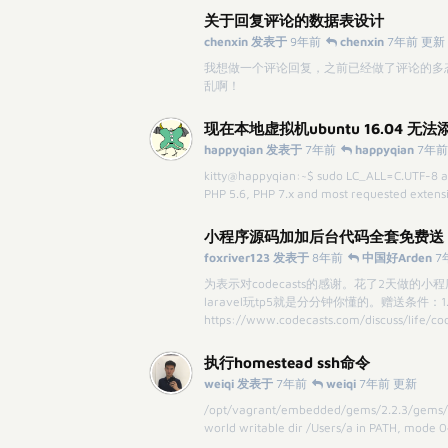
关于回复评论的数据表设计
chenxin 发表于
9年前
chenxin
7年前 更新
我想做一个评论回复，之前已经做了评论的多
乱啊！
现在本地虚拟机ubuntu 16.04 无法添加 
happyqian 发表于
7年前
happyqian
7年前
kitty@happyqian:~$ sudo LC_ALL=C.UTF-8 ad
PHP 5.6, PHP 7.x and most requested extens
小程序源码加加后台代码全套免费送
foxriver123 发表于
8年前
中国好Arden
7
为表示对codecasts的感谢。花了2天做的小
laravel玩tp5就是分分钟你懂的。赠送条件：1.
https://www.codecasts.com/discuss/life/co
执行homestead ssh命令
weiqi 发表于
7年前
weiqi
7年前 更新
/opt/vagrant/embedded/gems/2.2.3/gems/va
world writable dir /Users/a in PATH, mode