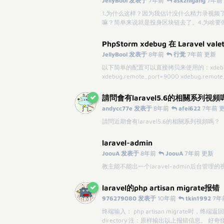
JellyBool 发表于
7年前
askzhigang
7年前
1.为什么这样？因为我估计没什么精力录视频了。
嘛？简单来说就是投身区块链去了。4.为啥
PhpStorm xdebug 在 Laravel val
JellyBool 发表于
8年前
行觉
7年前 更新
以下简单的配置可以直接拷贝来使用的：xdebug.remote
xdebug.remote_port=9000 xdebug.remote_
請問會有laravel5.6的相關系列視頻
andycc77e 发表于
8年前
afei622
7年前 
請問近期會有laravel5.6的相關系列視頻嗎？
laravel-admin
JoouA 发表于
8年前
JoouA
7年前 更新
教主能不能出一个laravel-admin后台管理
laravel的php artisan migrate报错
976279080 发表于
10年前
tkin1992
7年
终端输入： php artisan migrate时，终端返回： [PD
directory 注：原样输出以上报错信息。 