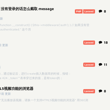
 auth 没有登录的话怎么截取 message
8
PHP
Laravel
更新
function __construct() { $this->middleware('auth'); } // 如果没有登
henticated." 这个消
18
Laravel
前 更新
11
Laravel
新
创建的，通过验证后，进行create插入数据库的时候，报错：
php line 424:_token**表单穿过来的值，是有token的；
L5视频功能的浏览器
8
Laravel
年前 更新
无法播放该视频，请换一个支持HTML5视频功能的浏览器” 用360浏