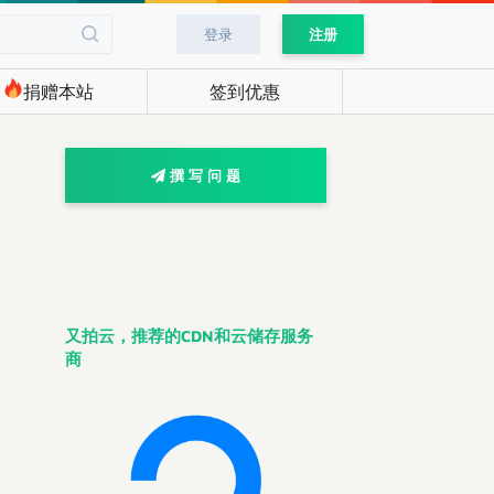
登录
注册
捐赠本站
签到优惠
撰 写 问 题
又拍云，推荐的CDN和云储存服务
商