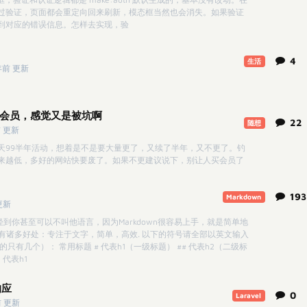
过验证，页面都会重定向回来刷新，模态框当然也会消失。如果验证
到对应的错误信息。怎样去实现，验
4
生活
年前 更新
9会员，感觉又是被坑啊
22
随想
 更新
天99半年活动，想着是不是要大量更了，又续了半年，又不更了。钓
来越低，多好的网站快要废了。如果不更建议说下，别让人买会员了
193
Markdown
更新
，轻到你甚至可以不叫他语言，因为Markdown很容易上手，就是简单地
wn有诸多好处：专注于文字，简单，高效. 以下的符号请全部以英文输入
有几个）： 常用标题 # 代表h1（一级标题） ## 代表h2（二级标
 代表h1
响应
0
Laravel
前 更新