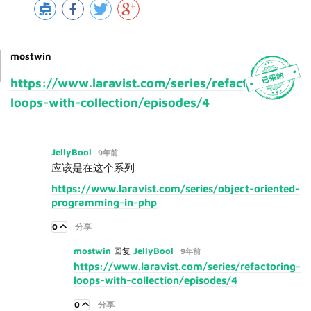
mostwin
https://www.laravist.com/series/refactoring-
loops-with-collection/episodes/4
JellyBool
9年前
应该是在这个系列
https://www.laravist.com/series/object-oriented-
programming-in-php
0
分享
mostwin
JellyBool
回复
9年前
https://www.laravist.com/series/refactoring-
loops-with-collection/episodes/4
0
分享