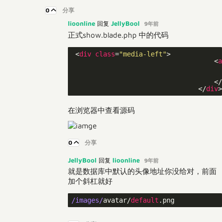
0
分享
lioonline
JellyBool
回复
9年前
正式show.blade.php 中的代码
<
div
class
=
"media-left"
>
<
a
</
</
div
>
在浏览器中查看源码
0
分享
JellyBool
lioonline
回复
9年前
就是数据库中默认的头像地址你没给对，前面
加个斜杠就好
/images/
avatar/
default