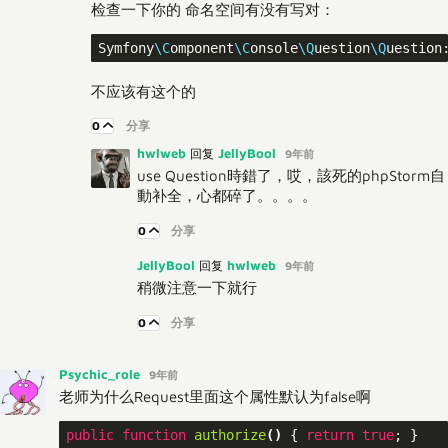
检查一下你的 命名空间有没有写对：
Symfony
\C
omponent
\C
onsole
\Q
uestion
\Q
不应该有这个的
0
分享
hwlweb
JellyBool
回复
9年前
use Question時錯了，哎，該死的phpStorm自
動补全，心都碎了。。。。
0
分享
JellyBool
hwlweb
回复
9年前
稍微注意一下就行
0
分享
Psychic_role
9年前
老师为什么Request里面这个属性默认为false啊
public
function
authorize
()
{ 
return
true