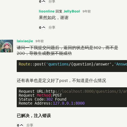
0
分享
lioonline
JellyBool
回复
9年前
果然如此，谢谢
0
分享
laixiaojie
9年前
请问一下我提交问题后，返回的状态码是302，而不是
200，导致生成数据不能成功
Route
::post(
'questions
/{question}/answer',
'Answ
还有表单也是定义好了post，不知道是什么情况
Request URL:http:
//localhost:8000/questions/3/a
Request 
Method
:
POST

Status Code:
302
 Found

Remote Address:
127.0
.
0.1
:
8000
已解决，注入错误
0
分享