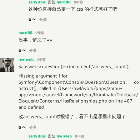
JellyBool
hard88
回复
9年前
这种你直接自己定一下 css 的样式就好了吧
0
分享
hard88
9年前
没事，解决了==
0
分享
hwlweb
9年前
$answer->question()->increment(‘answers_count’);
Missing argument 1 for
Symfony\Component\Console\Question\Question::__co
nstruct(), called in /Users/hwl/work/phps/zhihu-
app/vendor/laravel/framework/src/Illuminate/Database/
Eloquent/Concerns/HasRelationships.php on line 487
and defined
改answers_count时报错了，看不出是哪里出问题了
0
分享
JellyBool
hwlweb
回复
9年前