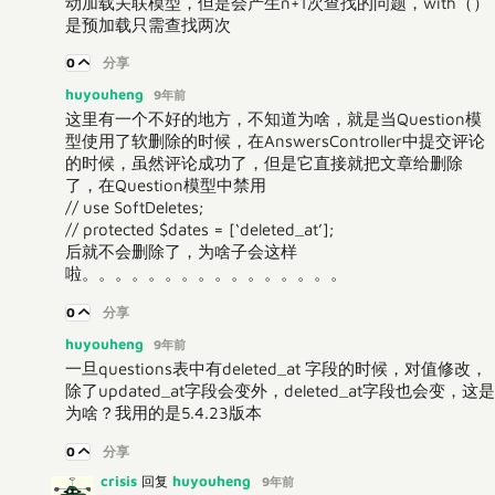
动加载关联模型，但是会产生n+1次查找的问题，with（）
是预加载只需查找两次
0
分享
huyouheng
9年前
这里有一个不好的地方，不知道为啥，就是当Question模
型使用了软删除的时候，在AnswersController中提交评论
的时候，虽然评论成功了，但是它直接就把文章给删除
了，在Question模型中禁用
// use SoftDeletes;
// protected $dates = [‘deleted_at’];
后就不会删除了，为啥子会这样
啦。。。。。。。。。。。。。。。。
0
分享
huyouheng
9年前
一旦questions表中有deleted_at 字段的时候，对值修改，
除了updated_at字段会变外，deleted_at字段也会变，这是
为啥？我用的是5.4.23版本
0
分享
crisis
huyouheng
回复
9年前