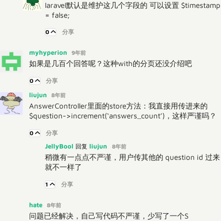
laravel默认是维护这几个字段的 可以设置 $timestamp
= false;
0
分享
myhyperion
9年前
如果是几百个回答呢？这种with的分页还没介绍吧
0
分享
liujun
8年前
AnswerController里面的store方法：我直接用传进来的
$question->increment(‘answers_count’)，这样严谨吗？
0
分享
JellyBool
liujun
回复
8年前
稍微有一点点不严谨，用户传其他的 question id 过来
就不一样了
1
分享
hate
8年前
问题已经解决，自己写代码不严谨，少写了一个S