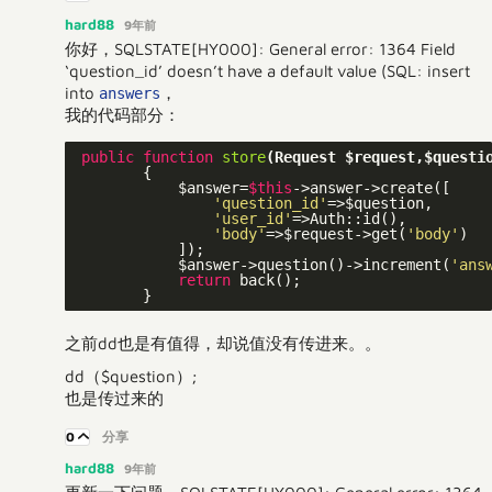
hard88
9年前
你好，SQLSTATE[HY000]: General error: 1364 Field
‘question_id’ doesn’t have a default value (SQL: insert
into
，
answers
我的代码部分：
public
function
store
(Request $request,$questi
{

            $answer=
$this
->answer->create([

'question_id'
=>$question,

'user_id'
=>Auth::id(),

'body'
=>$request->get(
'body'
)

            ]);

            $answer->question()->increment(
'ans
return
 back();

之前dd也是有值得，却说值没有传进来。。
dd（$question）;
也是传过来的
0
分享
hard88
9年前