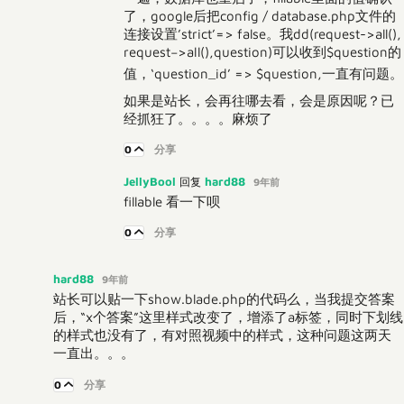
了，google后把config / database.php文件的
连接设置’strict’=> false。我dd(
request->all(),
r
e
q
u
e
s
t
−
>
a
l
l
(
)
,
question)可以收到$question的
值，‘question_id’ => $question,一直有问题。
如果是站长，会再往哪去看，会是原因呢？已
经抓狂了。。。。麻烦了
0
分享
JellyBool
hard88
回复
9年前
fillable 看一下呗
0
分享
hard88
9年前
站长可以贴一下show.blade.php的代码么，当我提交答案
后，“x个答案”这里样式改变了，增添了a标签，同时下划线
的样式也没有了，有对照视频中的样式，这种问题这两天
一直出。。。
0
分享