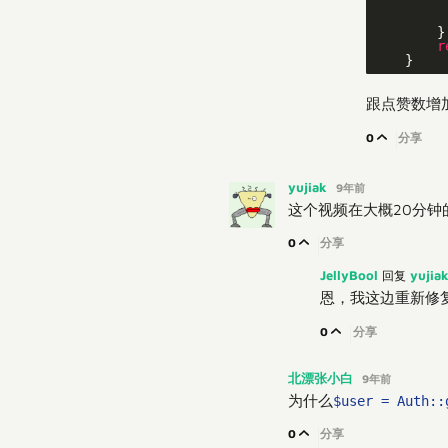
        }

r
跟点赞数增
0
分享
yujiak
9年前
这个视频在大概20分钟
0
分享
JellyBool
yujia
回复
恩，我这边重新修
0
分享
北漂张小白
9年前
为什么
$user = Auth::
0
分享