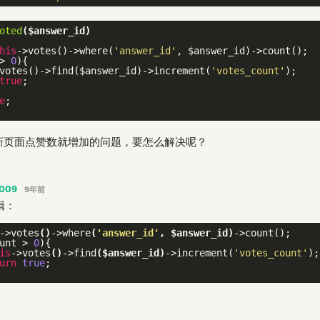
oted
($answer_id)
his
->votes()->where(
'answer_id'
, $answer_id)->count();

> 
0
){

votes()->find($answer_id)->increment(
'votes_count'
);

true
;

e
;

新页面点赞数就增加的问题，要怎么解决呢？
2009
9年前
辑：
->votes
()
->
where
(
'answer_id'
, $answer_id)
->
count();

unt > 
0
){

is
->votes
()
->
find
($answer_id)
->
increment(
'votes_count'
);

urn
true
;
