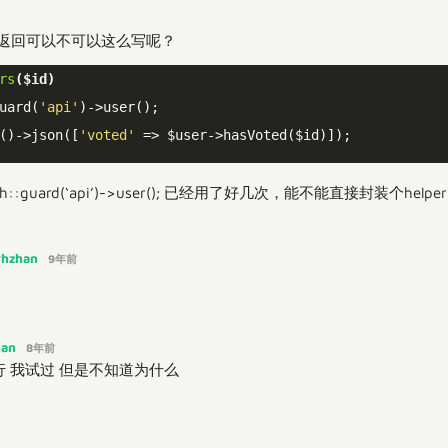
pi返回可以不可以这么写呢？
rs
($id)
uard(
'api'
)->user();

()->json([
'voted'
 => $user->hasVoted($id)]);

h::guard(‘api’)->user(); 已经用了好几次，能不能直接封装个helper
vhzhan
9年前
han
8年前
行 我试过 但是不知道为什么