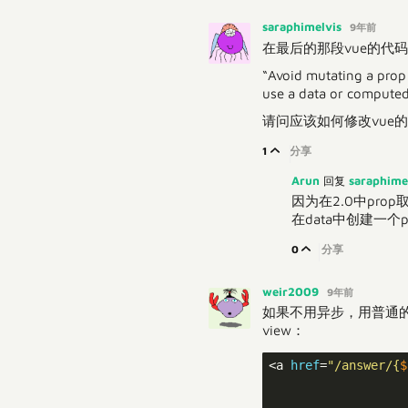
saraphimelvis
9年前
在最后的那段vue的代码
“Avoid mutating a prop 
use a data or computed
请问应该如何修改vue
1
分享
Arun
saraphime
回复
因为在2.0中pr
在data中创建一
0
分享
weir2009
9年前
如果不用异步，用普通
view：
<a 
href
=
"/answer/{
$
                   
                   