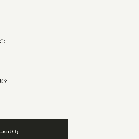
’);
呢？
ount();
