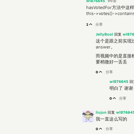
wl876645
9年前
hasVotedFor方法中
this->votes()->contain
2
分享
JellyBool
wl87
回复
这个是跟之前实现过的
answer。
而视频中的是直接根据
要稍微好一丢丢
0
分享
wl876645
回
明白了 谢谢~
0
分享
liujun
wl87664
回复
我一直这么写的
0
分享