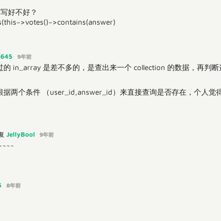
这样写好不好？
s(
t
h
i
s
−
>
v
o
t
e
s
(
)
−
>
c
o
n
t
a
i
n
s
(
answer)
6645
9年前
 in_array 是差不多的，是查出来一个 collection 的数据，
两个条件 （user_id,answer_id）来直接查询是否存在，个
JellyBool
复
9年前
~~~
5
8年前