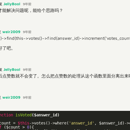
JellyBool
复
9年前
才能解决问题呢，能给个思路吗？
weir2009
复
9年前
)->find(
t
h
i
s
−
>
v
o
t
e
s
(
)
−
>
f
i
n
d
(
answer_id)->increment(‘votes_count
好了吧。
JellyBool
复
9年前
后点赞数就不会变了。怎么把点赞数的处理从这个函数里面分离出来
weir2009
复
9年前
nction
isVoted
($answer_id)
count = 
$this
->votes()->where(
'answer_id'
, $answer_id)->c
f
 ($count > 
0
){
