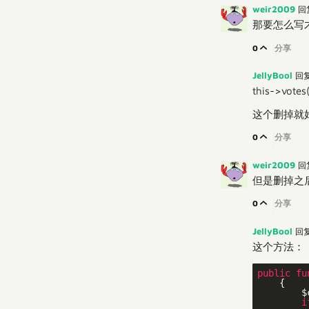
weir2009
回
那要怎么写
0
分享
JellyBool
回
this->votes(
这个删掉就
0
分享
weir2009
回
但是删掉之
0
分享
JellyBool
回
这个方法：
public
fu
{

        $
i