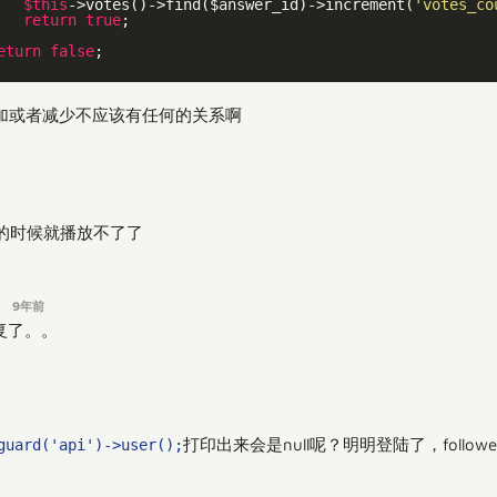
$this
->votes()->find($answer_id)->increment(
'votes_co
return
true
;

eturn
false
;

加或者减少不应该有任何的关系啊
的时候就播放不了了
k
9年前
复了。。
打印出来会是null呢？明明登陆了，followe
guard('api')->user();