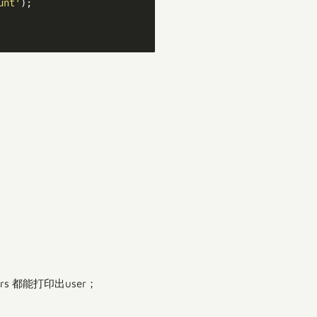
unt'
);

rs 都能打印出user；