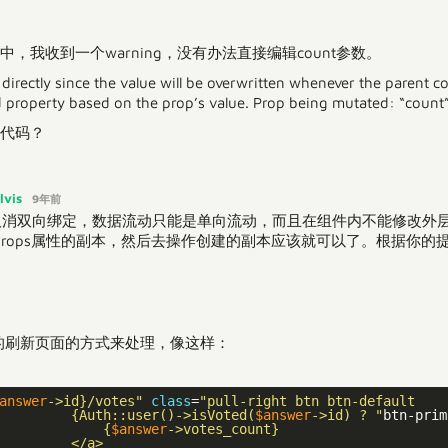
中，我收到一个warning，没有办法直接编辑count参数。
directly since the value will be overwritten whenever the parent 
 property based on the prop’s value. Prop being mutated: “count”
的代码？
lvis
9年前
op取消双向绑定，数据流动只能是单向流动，而且在组件内不能修改外层
个props属性的副本，然后去操作创建的副本应该就可以了。根据你的
的刷新页面的方式来处理，像这样：
answer
->id}/votes"
class
=
"pull-right btn btn-default 

         {Auth::user()->isVoted(
$answer
->id) ? "
btn-prim
             {
$answer
->votes_count}
