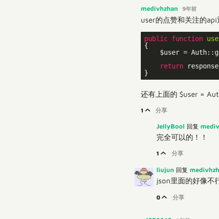
medivhzhan
9年前
user的点赞和关注的a
public
function
use
{

    $user = Auth::g
return
 response
还有上面的 $user = Aut
1
分享
JellyBool
medi
回复
完全可以的！！
1
分享
liujun
medivhz
回复
json里面的好像不
0
分享