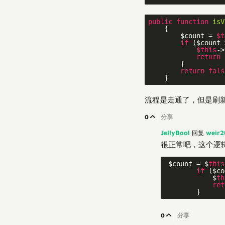
public
function
isV
{

        $count = 
$t
if
 ($count 
$this
->
return
        }

return
fals
流程是走通了，但是刷
0
分享
JellyBool
weir
回复
很正常吧，这个逻
 $count = $
this
if
 ($co
            $
th
ret
0
分享