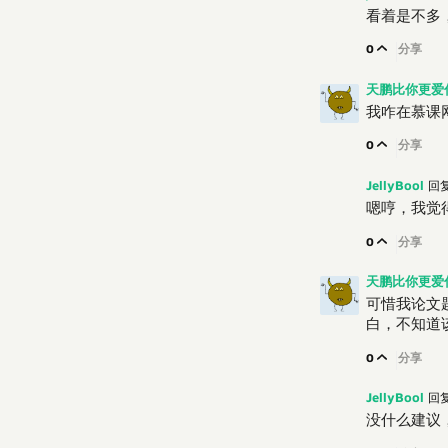
看着是不多
0
分享
天鹏比你更爱
我咋在慕课网
0
分享
JellyBool
回
嗯哼，我觉得 
0
分享
天鹏比你更爱
可惜我论文题目
白，不知道
0
分享
JellyBool
回
没什么建议