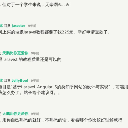
，但对于一个学生来说，无奈啊⊙﹏⊙
你
jasester
回复
9年前
上买的垃圾laravel教程都要了我225元。幸好申请退款了。
天鹏比你更爱你
复
9年前
laravist 的教程质量还是可以的
你
JellyBool
回复
9年前
是“基于Laravel+AngularJS的类知乎网站的设计与实现” ，前端用
该怎么办了。站长给个建议呀。。
天鹏比你更爱你
复
9年前
，用你自己熟悉的就好，不熟悉的话，看看哪个你比较好理解就行