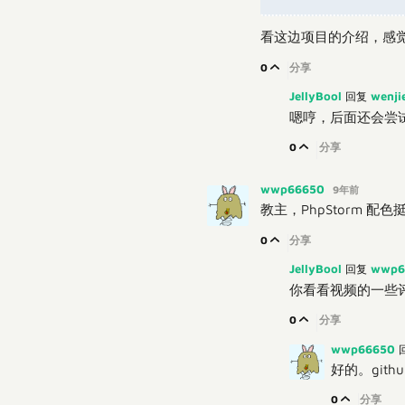
看这边项目的介绍，感觉
0
分享
JellyBool
wenji
回复
嗯哼，后面还会尝试去做 
0
分享
wwp66650
9年前
教主，PhpStorm 
0
分享
JellyBool
wwp6
回复
你看看视频的一些评论，
0
分享
wwp66650
好的。gith
0
分享