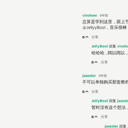
vinshaw
9年前
总算是学到这里，跟上
@JellyyBool，
0
分享
JellyBool
vins
回复
哈哈哈…阔以阔以
0
分享
jasester
9年前
不可以单独购买那套教程
0
分享
JellyBool
jases
回复
暂时没有这个想法，
0
分享
jasester
回复