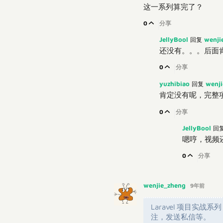
这一系列算完了？
0
分享
JellyBool
wenji
回复
还没有。。。后面
0
分享
yuzhibiao
wenj
回复
肯定没有呢，完整项目
0
分享
JellyBool
回
嗯哼，视频还
0
分享
wenjie_zheng
9年前
Laravel 项目
注，发送私信等。