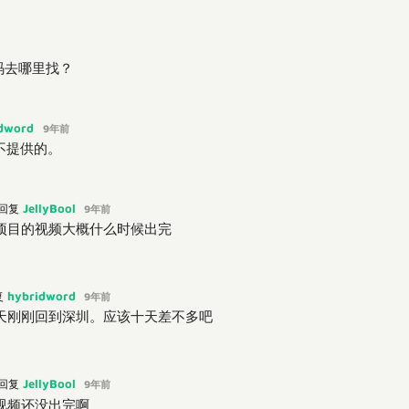
码去哪里找？
idword
9年前
不提供的。
JellyBool
回复
9年前
项目的视频大概什么时候出完
hybridword
复
9年前
天刚刚回到深圳。应该十天差不多吧
JellyBool
回复
9年前
视频还没出完啊