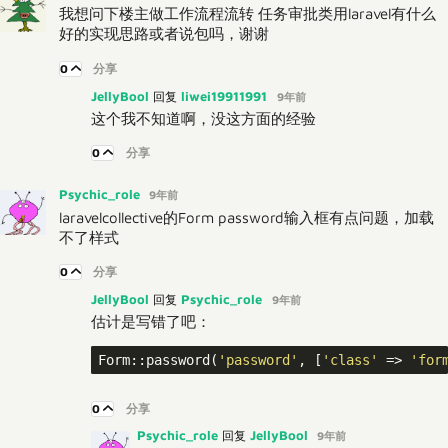
我想问下楼主做工作流程流转 任务审批类用laravel有什么
好的实现思路或者说包吗，谢谢
0
分享
JellyBool
liwei19911991
回复
9年前
这个我不知道啊，没这方面的经验
0
分享
Psychic_role
9年前
laravelcollective的Form password输入框有点问题，加载
不了样式
0
分享
JellyBool
Psychic_role
回复
9年前
估计是写错了吧：
Form::password(
'password'
, [
'class'
 => 
'for
0
分享
Psychic_role
JellyBool
回复
9年前