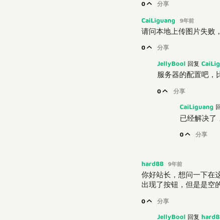
0
分享
CaiLiguang
9年前
请问本地上传图片失败
0
分享
JellyBool
CaiLi
回复
服务器的配置吧，比如
0
分享
CaiLiguang
已经解决了
0
分享
hard88
9年前
你好站长，想问一下在这个
出现了按钮，但是是空
0
分享
JellyBool
hard
回复