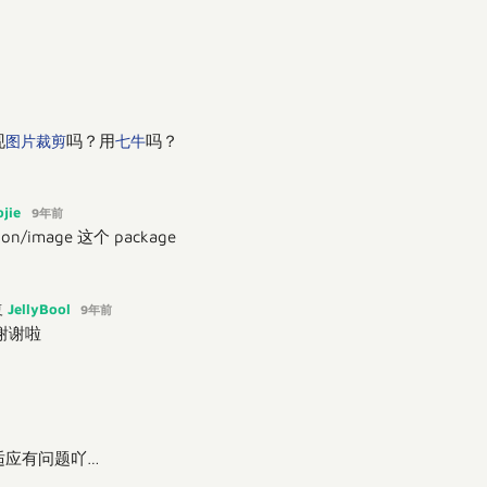
现
吗？用
吗？
图片裁剪
七牛
ojie
9年前
on/image 这个 package
JellyBool
复
9年前
谢谢啦
适应有问题吖…