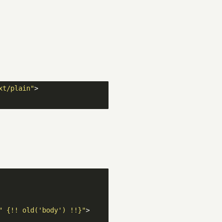
xt/plain"
>
" {!! old('body') !!}"
>
