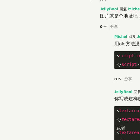
JellyBool
Miche
回复
图片就是个地址吧，你把
0
分享
Michel
J
回复
用old方法
<
script
i
         
</
script
>
0
分享
JellyBool
回
你写成这样
<
textarea
         
</
textare
或者

<
textarea