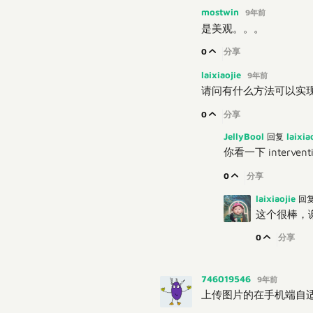
mostwin
9年前
是美观。。。
0
分享
laixiaojie
9年前
请问有什么方法可以实
0
分享
JellyBool
laixia
回复
你看一下 interventi
0
分享
laixiaojie
回
这个很棒，
0
分享
746019546
9年前
上传图片的在手机端自