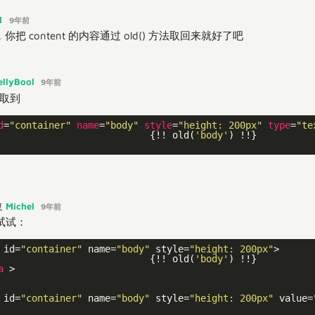
l
9年前
 content 的内容通过 old() 方法取回来就好了吧
ellyBool
9年前
没取到
d
=
"container"
name
=
"body"
style
=
"height: 200px"
type
=
"te
                           {!! old(
'body'
Michel
复
9年前
试试：
 id=
"container"
 name=
"body"
 style=
"height: 200px"
>

                           {!! old(
'body'
) !!}

a
 >

 id=
"container"
 name=
"body"
 style=
"height: 200px"
 value=