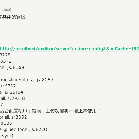
n
8年前
有具体的宽度
http://localhost/ueditor/server?action=config&&noCache=1
:8228
s:8372
all.js:8069
fig @ ueditor.all.js:8059
.js:6732
all.js:29194
all.js:29318
27
8092 请求后台配置项http错误，上传功能将不能正常使用！
.all.js:8092
s:8083
 @ ueditor.all.js:8220
async)