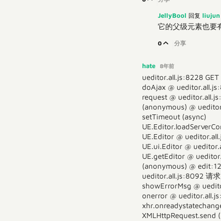
JellyBool
liuju
回复
它的父级元素也要
0
分享
hate
8年前
ueditor.all.js:8228 GET
doAjax @ ueditor.all.js
request @ ueditor.all.j
(anonymous) @ ueditor.
setTimeout (async)
UE.Editor.loadServerCon
UE.Editor @ ueditor.all
UE.ui.Editor @ ueditor.
UE.getEditor @ ueditor.
(anonymous) @ edit:1
ueditor.all.js:
showErrorMsg @ ueditor
onerror @ ueditor.all.j
xhr.onreadystatechange
XMLHttpRequest.send (