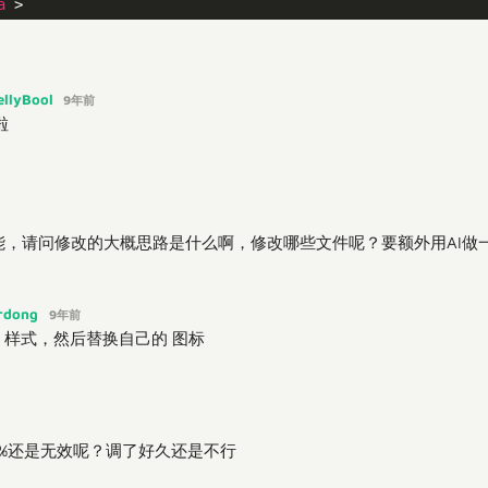
a
ellyBool
9年前
啦
，请问修改的大概思路是什么啊，修改哪些文件呢？要额外用AI做一套p
erdong
9年前
 css 样式，然后替换自己的 图标
00%还是无效呢？调了好久还是不行