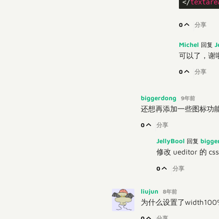
</
textare
0
分享
Michel
J
回复
可以了，谢
0
分享
biggerdong
9年前
还想再添加一些图标功能
0
分享
JellyBool
bigg
回复
修改 ueditor 的
0
分享
liujun
8年前
为什么设置了width1
0
分享