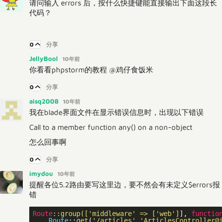
请问输入 errors 后，按什么快捷键能直接输出下面这段长
代码？
0
分享
JellyBool
10年前
你看看phpstorm的教程 @鸡仔食饭米
0
分享
aisq2008
10年前
我在blade界面文件在显示错误信息时，出现以下错误
Call to a member function any() on a non-object
怎么回事啊
0
分享
imydou
10年前
提醒各位5.2路由要写这里边，要不然会有未定义$errors报
错
Route
::group(
['middleware' => ['web']
], 
functio
Route
::
get
(
'/articles'
,
'ArticlesController@