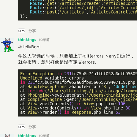
Route
::
get
(
'/articles/create'
,
'ArticlesCont
Route
::
get
(
'/articles/{id}'
,
'ArticlesContro
Route
::
post
(
'/articles'
,
'ArticlesController
0
分享
thinkings
10年前
@JellyBool
学这人视频的时候，只要加上了@if(errors->any())这行，
就会报错，意思好像是没有定义errors.
ErrorException
in
231
fc75b6c74a1fbf052a6dfb9560
Undefined
in
231
fc75b6c74a1fbf052a6dfb956055729407119.php
at 
HandleExceptions
->handleError(
'8'
, 
'Undefine
at 
include
(
'/Users/thinkings/jjcs/storage/frame
at 
PhpEngine
->evaluatePath(
'/Users/thinkings/jj
at 
CompilerEngine
->get(
'/Users/thinkings/jjcs/r
at 
View
->getContents
()
in
View
.php line 
106
at 
View
->renderContents
()
in
View
.php line 
80
at 
View
->render
()
in
Response
.php line 
53
0
分享
thinkings
10年前