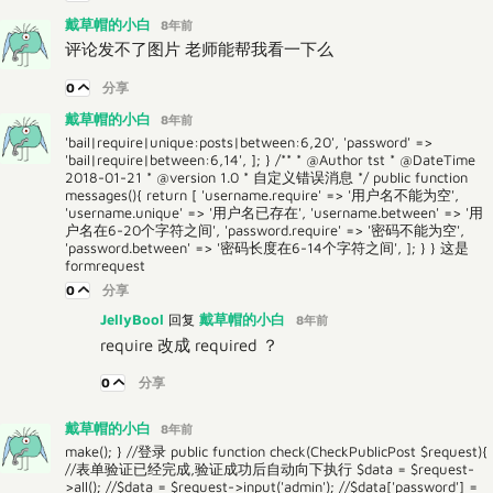
戴草帽的小白
8年前
评论发不了图片 老师能帮我看一下么
0
分享
戴草帽的小白
8年前
'bail|require|unique:posts|between:6,20', 'password' =>
'bail|require|between:6,14', ]; } /** * @Author tst * @DateTime
2018-01-21 * @version 1.0 * 自定义错误消息 */ public function
messages(){ return [ 'username.require' => '用户名不能为空',
'username.unique' => '用户名已存在', 'username.between' => '用
户名在6-20个字符之间', 'password.require' => '密码不能为空',
'password.between' => '密码长度在6-14个字符之间', ]; } } 这是
formrequest
0
分享
JellyBool
戴草帽的小白
回复
8年前
require 改成 required ？
0
分享
戴草帽的小白
8年前
make(); } //登录 public function check(CheckPublicPost $request){
//表单验证已经完成,验证成功后自动向下执行 $data = $request-
>all(); //$data = $request->input('admin'); //$data['password'] =