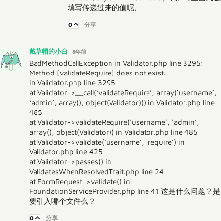
填写传递过来的值呢,
0
分享
戴草帽的小白
8年前
BadMethodCallException in Validator.php line 3295:
Method [validateRequire] does not exist.
in Validator.php line 3295
at Validator->__call(‘validateRequire’, array(‘username’,
‘admin’, array(), object(Validator))) in Validator.php line
485
at Validator->validateRequire(‘username’, ‘admin’,
array(), object(Validator)) in Validator.php line 485
at Validator->validate(‘username’, ‘require’) in
Validator.php line 425
at Validator->passes() in
ValidatesWhenResolvedTrait.php line 24
at FormRequest->validate() in
FoundationServiceProvider.php line 41 这是什么问题？是
要引入哪个文件么？
0
分享