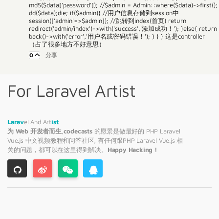
md5($data['password']); //$admin = Admin::where($data)->first();
dd($data);die; if($admin){ //用户信息存储到session中
session(['admin'=>$admin]); //跳转到index(首页) return
redirect('admin/index')->with('success','添加成功！'); }else{ return
back()->with('error','用户名或密码错误！'); } } } 这是controller
（占了很多地方不好意思）
0
分享
For Laravel Artist
Larav
el And Art
ist
为 Web 开发者而生
,
codecasts
的愿景是做最好的 PHP
Laravel
Vue.js 中文视频教程和问答社区, 有任何跟PHP
Laravel
Vue.js 相
关的问题，都可以在这里得到解决。
Happy Hacking !