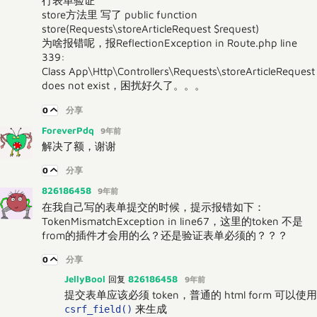
行表单验证
store方法里 写了 public function
store(Requests\storeArticleRequest $request)
为啥报错呢，报ReflectionException in Route.php line
339:
Class App\Http\Controllers\Requests\storeArticleRequest
does not exist，困扰好久了。。。
0
分享
ForeverPdq
9年前
解决了额，谢谢
0
分享
826186458
9年前
在我自己写的表单提交的时候，提示报错如下：
TokenMismatchException in line67，这里的token 不是
from的插件才会用的么？还是验证表单必须的？？？
0
分享
JellyBool
826186458
回复
9年前
提交表单应该必须 token，普通的 html form 可以使用
来生成
csrf_field()