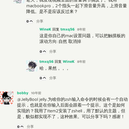
macbookpro，2个指头一起下滑音量升高，上滑音量
降低。是不是应该反过来？
0
分享
WineK
tmxq56
回复
8年前
这是你自己的mac设置问题，可以把触摸板的
滚动方向:自然 取消掉
0
分享
tmxq56
WineK
回复
8年前
哈，果然，，，
0
分享
bobby
10年前
@JellyBool jelly.为啥你的zsh输入命令的时候会有一个自动
提示，也就是在你输入后面会跟着一个提示。这个是如何
实现的？我用了Item2安装了zshell，用了默认的主题，但
是，貌似都实现不了，这种效果。可以分享下吗？感谢！
0
分享