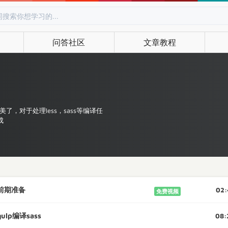
问答社区
文章教程
美了，对于处理less，sass等编译任
成
前期准备
02:
免费视频
ulp编译sass
08: