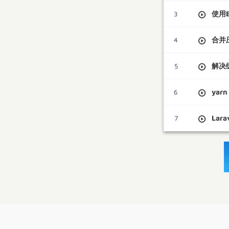
使用E
3
合并
4
解决缓
5
yar
6
Lar
7