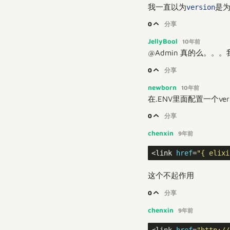
我一直以为
是
version
0
分享
JellyBool
10年前
@Admin 真的么。。
0
分享
newborn
10年前
在.ENV里面配置一个ver
0
分享
chenxin
9年前
<link 
href
=
"{ elixi
这个不起作用
0
分享
chenxin
9年前
<link 
href
=
"http://