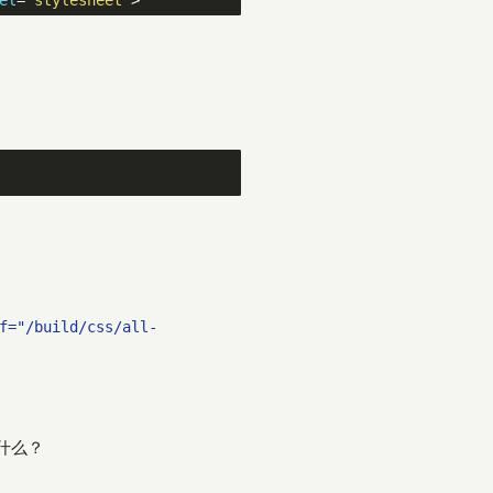
f="/build/css/all-
什么？