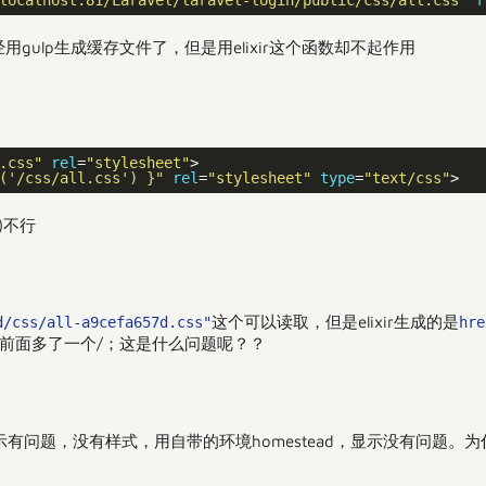
gulp生成缓存文件了，但是用elixir这个函数却不起作用
.css"
rel
=
"stylesheet"
>

('/css/all.css') }"
rel
=
"stylesheet"
type
=
"text/css"
()不行
这个可以读取，但是elixir生成的是
d/css/all-a9cefa657d.css"
hre
lid前面多了一个/；这是什么问题呢？？
示有问题，没有样式，用自带的环境homestead，显示没有问题。为