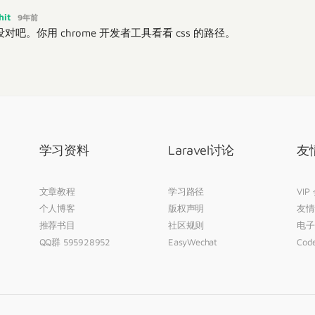
hit
9年前
吧。你用 chrome 开发者工具看看 css 的路径。
学习资料
Laravel讨论
友
文章教程
学习路径
VIP
个人博客
版权声明
友情
推荐书目
社区规则
电子
QQ群 595928952
EasyWechat
Code