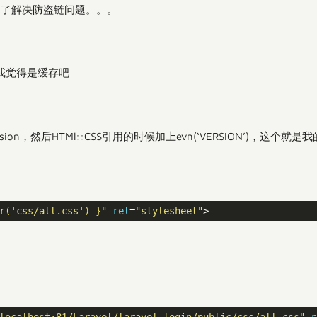
为了解决防盗链问题。。。
。我觉得是缓存吧
sion，然后HTMl::CSS引用的时候加上evn(‘VERSION’)，这个就是
r('css/all.css') }"
rel
=
"stylesheet"
localhost:81/Laravel/laravel-login/public/css/all.css"
r