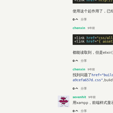
使用这个起作用了，已经用
0
分享
chenxin
9年前
<link 
href
=
"css/all
<link 
href
=
"{ asset
都能读取到，但是elixir
0
分享
chenxin
9年前
找到问题了
href="buil
,bu
a9cefa657d.css"
0
分享
sevenhit
9年前
用xampp，前端样式显
0
分享