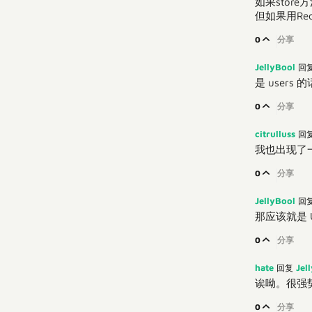
如果store方
但如果用Req
0
分享
JellyBool
回
是 users
0
分享
citrulluss
回
我也出现了一
0
分享
JellyBool
回
那应该就是 Us
0
分享
hate
Jel
回复
诶呦。很强
0
分享