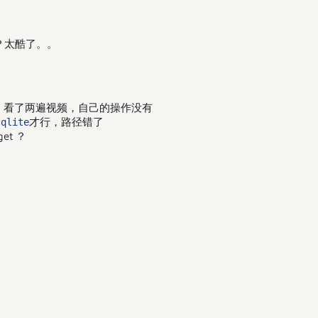
？？太酷了。。
问这个， 看了两遍视频，自己的操作没有
才行，路径错了
sqlite
t ？