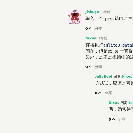
jishuge
8年前
输入一个fpass就自动
0
分享
Nixus
8年前
直接执行
sqlite3 data
问题，但是sqlite 一直
另外，是不是视频中的
0
分享
JellyBool
Nixu
回复
你试试，应该是可以的 
0
分享
Nixus
Je
回复
嗯，确实是
0
分享