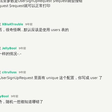
法里参数是UserSignUpRequest $request就会报错
uest $request就可以正常打印
XBisATrouble
复
9年前
 的话，很奇怪啊…默认应该是使用 users 表的
JellyBool
复
9年前
样的情况-.-
citrulluss
复
9年前
erSignUpRequest 里面有 unique 这个配置，你写成 user 了
lyBool
9年前
势，随机一想都知道哪错了