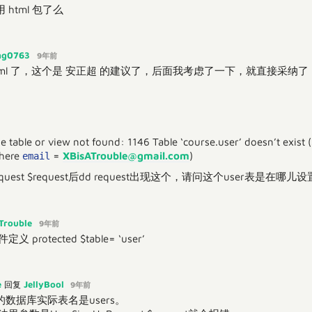
不用 html 包了么
ong0763
9年前
tml 了，这个是 安正超 的建议了，后面我考虑了一下，就直接采纳了
able or view not found: 1146 Table ‘course.user’ doesn’t exist (S
here
=
XBisATrouble@gmail.com
)
email
equest $request后dd request出现这个，请问这个user表是在哪儿
Trouble
9年前
义 protected $table= ‘user’
e
JellyBool
回复
9年前
数据库实际表名是users。