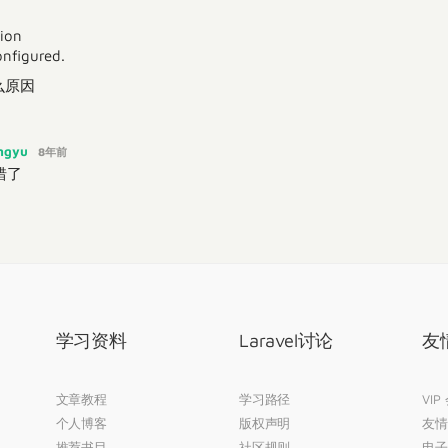
ion
onfigured.
么原因
angyu
8年前
错了
学习资料
Laravel讨论
友
文章教程
学习路径
VIP
个人博客
版权声明
友情
推荐书目
社区规则
电子