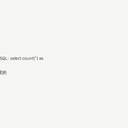
QL: select count(*) as
设置的