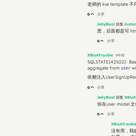
老师的 live template 
0
分享
JellyBool
liud
回复
恩，后面都是写 h
0
分享
XBisATrouble
9年前
SQLSTATE[42S02]: Base t
aggregate from
w
user
依赖注入UserSignUpR
0
分享
JellyBool
XBisA
回复
你在user model 文件定
0
分享
XBisATroubl
没有用，我的