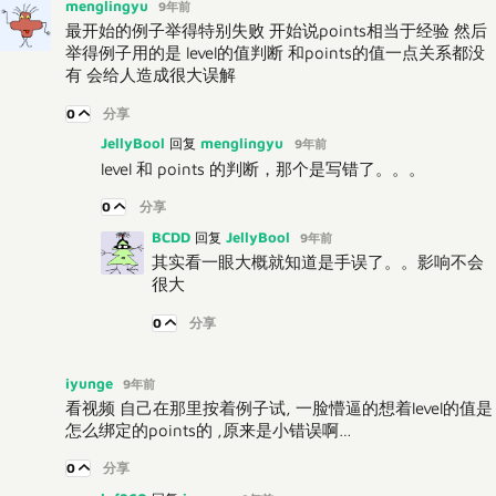
menglingyu
9年前
最开始的例子举得特别失败 开始说points相当于经验 然后
举得例子用的是 level的值判断 和points的值一点关系都没
有 会给人造成很大误解
0
分享
JellyBool
menglingyu
回复
9年前
level 和 points 的判断，那个是写错了。。。
0
分享
BCDD
JellyBool
回复
9年前
其实看一眼大概就知道是手误了。。影响不会
很大
0
分享
iyunge
9年前
看视频 自己在那里按着例子试, 一脸懵逼的想着level的值是
怎么绑定的points的 ,原来是小错误啊…
0
分享