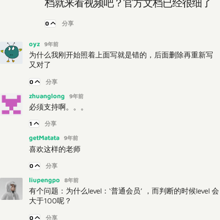
档就来看视频吧？官方文档已经很细了
0
分享
oyz
9年前
为什么我刚开始照着上面写就是错的，后面删除再重新写
又对了
0
分享
zhuanglong
9年前
必须支持啊。。。
1
分享
getMatata
9年前
喜欢这样的老师
0
分享
liupengpo
8年前
有个问题：为什么level：‘普通会员’ ，而判断的时候level 会
大于100呢？
0
分享