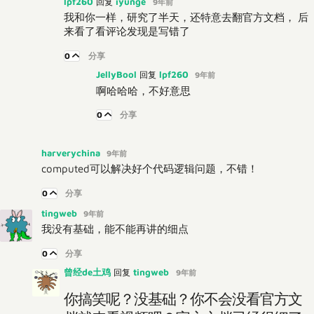
lpf260
iyunge
回复
9年前
我和你一样，研究了半天，还特意去翻官方文档， 后
来看了看评论发现是写错了
0
分享
JellyBool
lpf260
回复
9年前
啊哈哈哈，不好意思
0
分享
harverychina
9年前
computed可以解决好个代码逻辑问题，不错！
0
分享
tingweb
9年前
我没有基础，能不能再讲的细点
0
分享
曾经de土鸡
tingweb
回复
9年前
你搞笑呢？没基础？你不会没看官方文