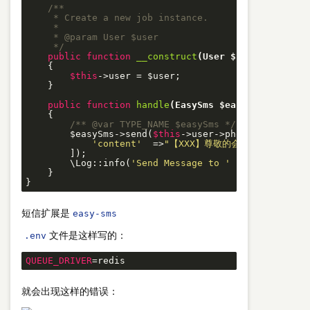
/**

     * Create a new job instance.

     *

     * 
@param
 User $user

     */
public
function
__construct
(User $user)
{

$this
->user = $user;

    }

public
function
handle
(EasySms $easySms)
{

/** 
@var
 TYPE_NAME $easySms */
        $easySms->send(
$this
->user->phone, [

'content'
  =>
"【XXX】尊敬的会员"
.
$this
->u
        ]);

        \Log::info(
'Send Message to '
 . 
$this
->user
    }

短信扩展是
easy-sms
文件是这样写的：
.env
QUEUE_DRIVER
=redis
就会出现这样的错误：