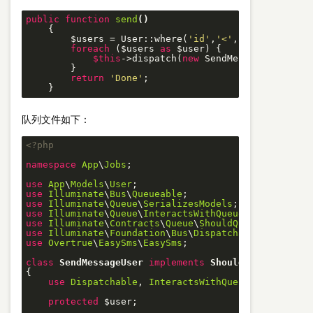
public
function
send
()
{

        $users = User::where(
'id'
,
'<'
,
3
)->get();

foreach
 ($users 
as
 $user) {

$this
->dispatch(
new
 SendMessageUser($use
        }

return
'Done'
;

    }
队列文件如下：
<?php
namespace
App
\
Jobs
;

use
App
\
Models
\
User
use
Illuminate
\
Bus
\
Queueable
use
Illuminate
\
Queue
\
SerializesModels
use
Illuminate
\
Queue
\
InteractsWithQueue
use
Illuminate
\
Contracts
\
Queue
\
ShouldQueue
use
Illuminate
\
Foundation
\
Bus
\
Dispatchable
use
Overtrue
\
EasySms
\
EasySms
;

class
SendMessageUser
implements
ShouldQueue
{

use
Dispatchable
, 
InteractsWithQueue
, 
Queueable
protected
 $user;
