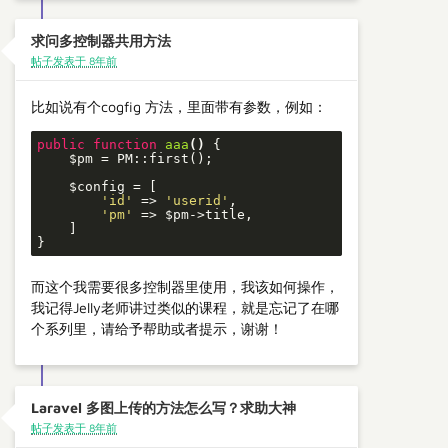
求问多控制器共用方法
帖子发表于 8年前
比如说有个cogfig 方法，里面带有参数，例如：
public
function
aaa
()
{

    $pm = PM::first();

    $config = [

'id'
 => 
'userid'
,

'pm'
 => $pm->title,

    ]

}
而这个我需要很多控制器里使用，我该如何操作，
我记得Jelly老师讲过类似的课程，就是忘记了在哪
个系列里，请给予帮助或者提示，谢谢！
Laravel 多图上传的方法怎么写？求助大神
帖子发表于 8年前