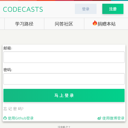
CODECASTS
登录
注册
学习路径
问答社区
捐赠本站
邮箱:
密码:
马 上 登 录
忘 记 密 码?
使用Github登录
使用微博登录
没有帐户？