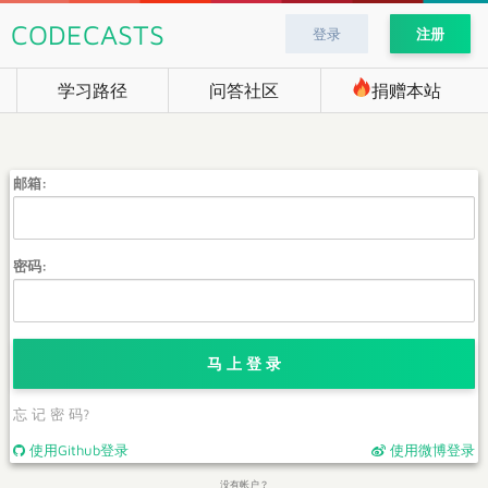
CODECASTS
登录
注册
学习路径
问答社区
捐赠本站
邮箱:
密码:
马 上 登 录
忘 记 密 码?
使用Github登录
使用微博登录
没有帐户？