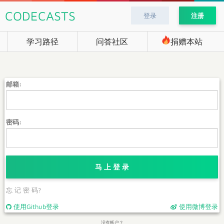
CODECASTS
登录
注册
学习路径
问答社区
捐赠本站
邮箱:
密码:
马 上 登 录
忘 记 密 码?
使用Github登录
使用微博登录
没有帐户？