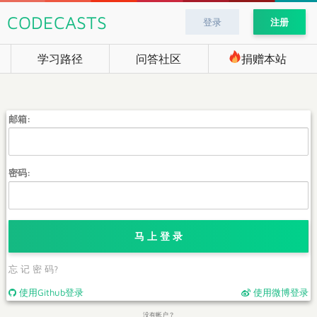
CODECASTS
登录
注册
学习路径
问答社区
捐赠本站
邮箱:
密码:
马 上 登 录
忘 记 密 码?
使用Github登录
使用微博登录
没有帐户？