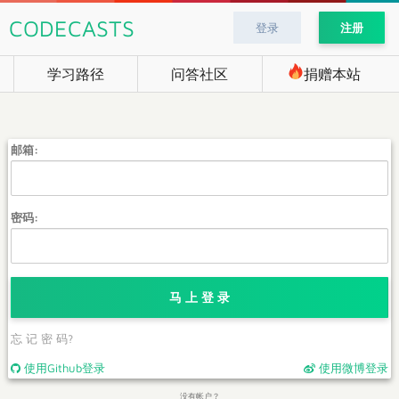
CODECASTS
登录
注册
学习路径
问答社区
捐赠本站
邮箱:
密码:
马 上 登 录
忘 记 密 码?
使用Github登录
使用微博登录
没有帐户？