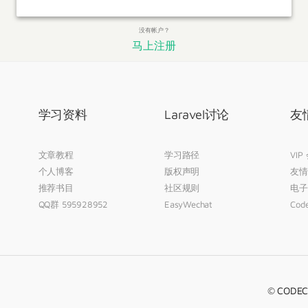
没有帐户？
马上注册
学习资料
Laravel讨论
友
文章教程
学习路径
VIP
个人博客
版权声明
友情
推荐书目
社区规则
电子
QQ群 595928952
EasyWechat
Code
© CODECA