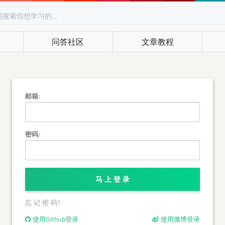
问答社区
文章教程
邮箱:
密码:
马 上 登 录
忘 记 密 码?
使用Github登录
使用微博登录