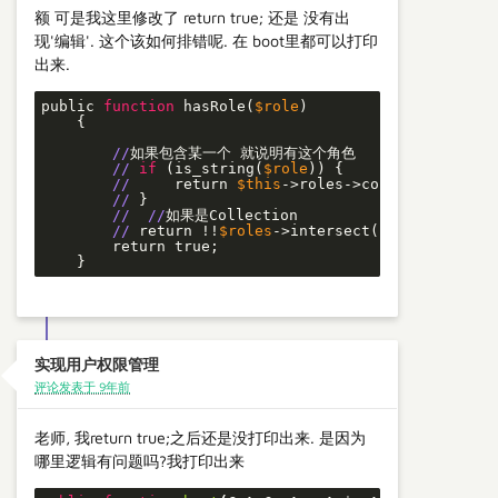
额 可是我这里修改了 return true; 还是 没有出
现'编辑'. 这个该如何排错呢. 在 boot里都可以打印
出来.
public 
function
 hasRole(
$role
)

    {

//
如果包含某一个 就说明有这个角色

//
if
 (is_string(
$role
)) {

//
     return 
$this
->roles->contains(
'name'
//
 }

//
//
如果是Collection

//
 return !!
$roles
->intersect(
$this
->roles-
        return true;

    }
实现用户权限管理
评论发表于 9年前
老师, 我return true;之后还是没打印出来. 是因为
哪里逻辑有问题吗?我打印出来