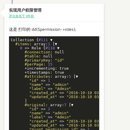
实现用户权限管理
评论发表于 9年前
这是 打印的 dd($permission->roles);
Collection {
#111
 ▼

#items
: array:
1
 [▼

0
 => Role {
#110
 ▼

#connection
: null

#table
: null

#primaryKey
: 
"id"
#perPage
: 
15
      +incrementing: true

      +timestamps: true

#attributes
: array:
5
 [▼

"id"
 => 
1
"name"
 => 
"admin"
"label"
 => 
"Admin"
"created_at"
 => 
"2016-10-10 03:20:48"
"updated_at"
 => 
"2016-10-10 03:20:48"
      ]

#original
: array:
7
 [▼

"id"
 => 
1
"name"
 => 
"admin"
"label"
 => 
"Admin"
"created_at"
 => 
"2016-10-10 03:20:48"
"updated_at"
 => 
"2016-10-10 03:20:48"
"pivot_permission_id"
 => 
1