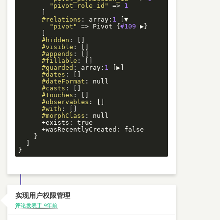
"pivot_role_id"
 => 
1
      ]

#relations
: array:
1
 [▼

"pivot"
 => Pivot {
#109
 ▶}

      ]

#hidden
: []

#visible
: []

#appends
: []

#fillable
: []

#guarded
: array:
1
 [▶]

#dates
: []

#dateFormat
: null

#casts
: []

#touches
: []

#observables
: []

#with
: []

#morphClass
: null

      +exists: true

      +wasRecentlyCreated: false

    }

  ]

}
实现用户权限管理
评论发表于 9年前