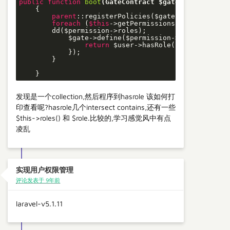
public
function
boot
(GateContract $gate)
{

parent
::registerPolicies($gate);

foreach
 (
$this
->getPermissions() 
as
 $permis
        dd($permission->roles);

            $gate->define($permission->name,
functio
return
 $user->hasRole($permission->r
            });

        }

    }
发现是一个collection,然后程序到hasrole 该如何打
印查看呢?hasrole几个intersect contains,还有一些
$this->roles() 和 $role.比较的,学习感觉风中有点
凌乱
实现用户权限管理
评论发表于 9年前
laravel-v5.1.11