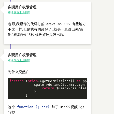
实现用户权限管理
评论发表于 9年前
老师,我跟你的代码打的,laravel-v5.2.15. 有些地方
不太一样.但是我有的改好了,,就是一直没出先"编
辑".视频9分43秒 修改好还是没出现
实现用户权限管理
评论发表于 9年前
为什么突然在
foreach
 (
$this
->getPermissions() 
as
 $permission) {

            $gate->define($permission->name,
functio
return
 $user->hasRole($permission->r
            };

        }
这个
加了 user??视频 6分
function ($user)
19秒