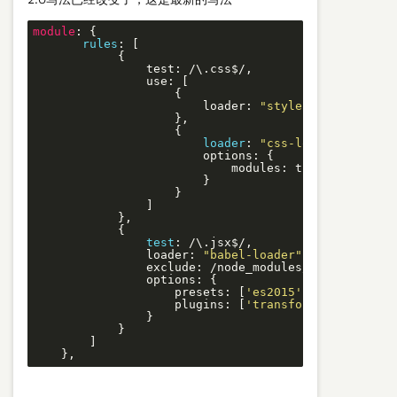
module
: {

rules
: [

            {

                test: /\.css$/,

                use: [

                    {

                        loader: 
"style-loader"
                    },

                    {

loader
: 
"css-loader"
,

                        options: {

                            modules: true

                        }

                    }

                ]

            },

            {

test
: /\.jsx$/,

                loader: 
"babel-loader"
, // Do not u
                exclude: /node_modules/,

                options: {

                    presets: [
'es2015'
,
'stage-0'
],

                    plugins: [
'transform-runtime'
]

                }

            }

        ]

    },