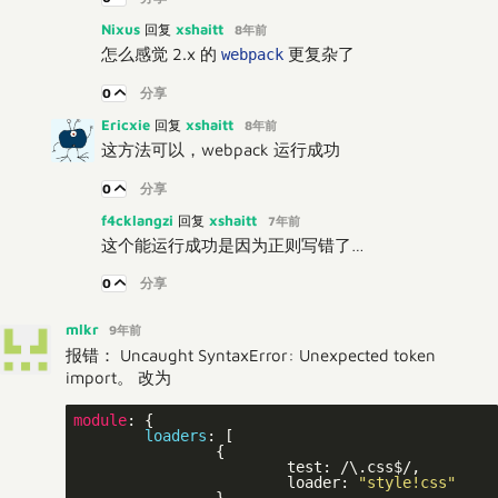
Nixus
xshaitt
回复
8年前
怎么感觉 2.x 的
更复杂了
webpack
0
分享
Ericxie
xshaitt
回复
8年前
这方法可以，webpack 运行成功
0
分享
f4cklangzi
xshaitt
回复
7年前
这个能运行成功是因为正则写错了…
0
分享
mlkr
9年前
报错： Uncaught SyntaxError: Unexpected token
import。 改为
module
: {

loaders
: [

		{

			test: /\.css$/,

			loader: 
"style!css"
		},
