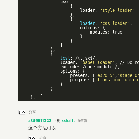
                use: [

                    {

                        loader: 
"style-loader"
                    },

                    {

loader
: 
"css-loader"
,

                        options: {

                            modules: true

                        }

                    }

                ]

            },

            {

test
: /\.jsx$/,

                loader: 
"babel-loader"
, // Do n
                exclude: /node_modules/,

                options: {

                    presets: [
'es2015'
,
'stage-0
                    plugins: [
'transform-runtim
                }

            }

        ]

3
分享
a359611223
xshaitt
回复
9年前
这个方法可以
0
分享