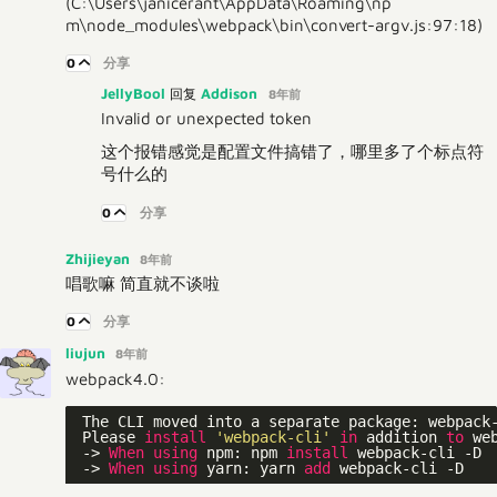
(C:\Users\janicerant\AppData\Roaming\np
m\node_modules\webpack\bin\convert-argv.js:97:18)
0
分享
JellyBool
Addison
回复
8年前
Invalid or unexpected token
这个报错感觉是配置文件搞错了，哪里多了个标点符
号什么的
0
分享
Zhijieyan
8年前
唱歌嘛 简直就不谈啦
0
分享
liujun
8年前
webpack4.0:
 The CLI moved into a separate package: webpack-
 Please 
install
'webpack-cli'
in
 addition 
to
 we
 -> 
When
using
 npm: npm 
install
 webpack-cli -D

 -> 
When
using
 yarn: yarn 
add