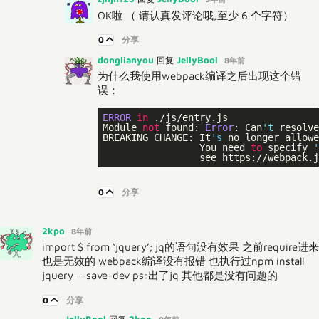
OK啦 （ 请认真发评论哦,至少 6 个字符）
0
分享
donglianyou
JellyBool
回复
8年前
为什么我使用webpack编译之后出现这个错
误：
ERROR
in
 ./js/entry.js

Module 
not
 found: 
Error
: Can
't
 resolve
BREAKING CHANGE: It
's
 no longer allowe
                 You need 
to
 specify 
'
                 see https://webpack.j
0
分享
2kpo
8年前
import $ from ‘jquery’; jq的语句没有效果 之前require进来
也是无效的 webpack编译没有报错 也执行过npm install
jquery --save-dev ps:出了jq 其他都是没有问题的
0
分享