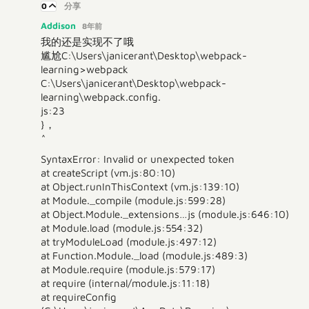
0
分享
Addison
8年前
我的还是实现不了哦
尴尬C:\Users\janicerant\Desktop\webpack-
learning>webpack
C:\Users\janicerant\Desktop\webpack-
learning\webpack.config.
js:23
}，
^
SyntaxError: Invalid or unexpected token
at createScript (vm.js:80:10)
at Object.runInThisContext (vm.js:139:10)
at Module._compile (module.js:599:28)
at Object.Module._extensions…js (module.js:646:10)
at Module.load (module.js:554:32)
at tryModuleLoad (module.js:497:12)
at Function.Module._load (module.js:489:3)
at Module.require (module.js:579:17)
at require (internal/module.js:11:18)
at requireConfig