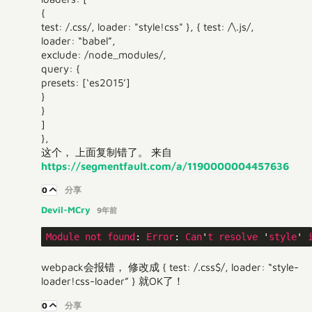
{
test: /.css/, loader: "style!css" }, { test: /\.js/,
loader: “babel”,
exclude: /node_modules/,
query: {
presets: [‘es2015’]
}
}
]
},
这个， 上面复制错了。 来自
https://segmentfault.com/a/1190000004457636
0
分享
Devil-MCry
9年前
Module
not
found
: 
Error
: 
Can
'
t
resolve
 '
style
' 
webpack会报错， 修改成 { test: /.css$/, loader: “style-
loader!css-loader” } 就OK了！
0
分享