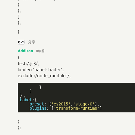
}
},
]
},
}
0
分享
Addison
8年前
{
test:/.js$/,
loader:“babel-loader”,
exclude:/node_modules/,
        }

    ]

babel
:{

preset
: [
'es2015'
,
'stage-0'
],

plugins
: [
'trsnsform-runtime'
}
};