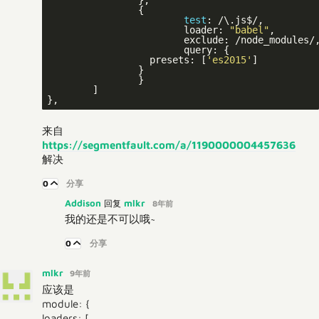
		{

test
: /\.js$/,

			loader: 
"babel"
,

			exclude: /node_modules/,

			query: {

	          presets: [
'es2015'
]

	        }

		}

	]

来自
https://segmentfault.com/a/1190000004457636
解决
0
分享
Addison
mlkr
回复
8年前
我的还是不可以哦~
0
分享
mlkr
9年前
应该是
module: {
loaders: [