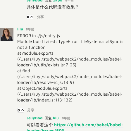
JellyBool
2kpo
回复
8年前
具体是什么代码没有效果？
0
分享
lilu
8年前
ERROR in ./js/entry.js
Module build failed: TypeError: fileSystem.statSync is
not a function
at module.exports
(/Users/liuyi/study/webpack2/node_modules/babel-
loader/lib/utils/exists.js:7:25)
at find
(/Users/liuyi/study/webpack2/node_modules/babel-
loader/lib/resolve-rc.js:13:9)
at Object.module.exports
(/Users/liuyi/study/webpack2/node_modules/babel-
loader/lib/index.js:113:132)
0
分享
JellyBool
lilu
回复
8年前
可以看看这个
https://github.com/babel/babel-
loader/issues/503