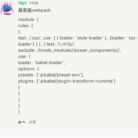
18yt
7年前
最新版webpack
module: {
rules: [
{
test: /.css/, use: [ { loader: 'style-loader' }, {loader: 'css-
loader'} ] }, { test: /\.m?js/,
exclude: /(node_modules|bower_components)/,
use: {
loader: ‘babel-loader’,
options: {
presets: [’@babel/preset-env’],
plugins: [’@babel/plugin-transform-runtime’]
}
}
}
]
}
0
分享