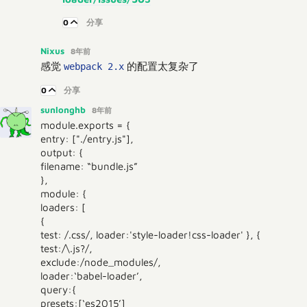
0
分享
Nixus
8年前
感觉
的配置太复杂了
webpack 2.x
0
分享
sunlonghb
8年前
module.exports = {
entry: ["./entry.js"],
output: {
filename: “bundle.js”
},
module: {
loaders: [
{
test: /.css/, loader:'style-loader!css-loader' }, {
test:/\.js?/,
exclude:/node_modules/,
loader:‘babel-loader’,
query:{
presets:[‘es2015’]