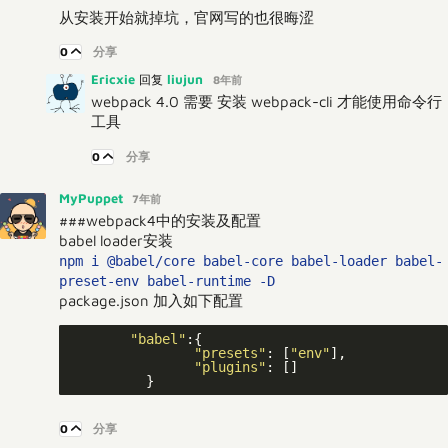
从安装开始就掉坑，官网写的也很晦涩
0
分享
Ericxie
liujun
回复
8年前
webpack 4.0 需要 安装 webpack-cli 才能使用命令行
工具
0
分享
MyPuppet
7年前
###webpack4中的安装及配置
babel loader安装
npm i @babel/core babel-core babel-loader babel-
preset-env babel-runtime -D
package.json 加入如下配置
"babel"
:{

"presets"
: [
"env"
],

"plugins"
: []

0
分享