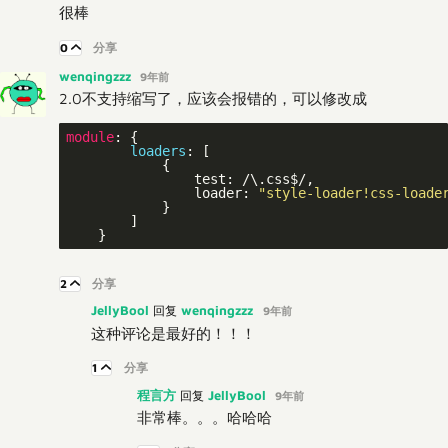
很棒
0
分享
wenqingzzz
9年前
2.0不支持缩写了，应该会报错的，可以修改成
module
: {

loaders
: [

            {

                test: /\.css$/,

                loader: 
"style-loader!css-loade
            }

        ]

2
分享
JellyBool
wenqingzzz
回复
9年前
这种评论是最好的！！！
1
分享
程言方
JellyBool
回复
9年前
非常棒。。。哈哈哈