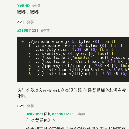
YVEND
9年前
嘟嘟，嘟嘟。
0
分享
a359611223
9年前
[0]
 ./js/module-one.js 
55
 bytes {
0
} 
[built]
[1]
 ./js/module-two.js 
26
 bytes {
0
} 
[built]
[2]
 ./css/style.css 
1
.
03
 kB {
0
} 
[built]
[3]
 ./js/entry.js 
84
 bytes {
0
} 
[built]
[4]
 ./~/css-loader?{
"modules"
:true}!./css/st
[5]
 ./~/css-loader/lib/css-base.js 
2
.
26
 kB {
[6]
 ./~/jquery/dist/jquery.js 
268
 kB {
0
} 
[bu
[7]
 ./~/style-loader/lib/addStyles.js 
8
.
66
 k
[8]
 ./~/style-loader/lib/urls.js 
3
.
01
 kB {
0
}
为什么我输入webpack命令没问题 但是背景颜色却没有变
化呢
0
分享
JellyBool
a359611223
回复
9年前
什么背景色》？
命令行工具的背景色？这个跟你使用的工具和配置有