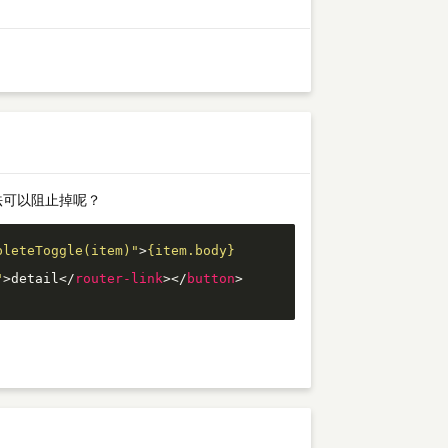
法可以阻止掉呢？
pleteToggle(item)"
>
{item.body}
"
>
detail
</
router-link
>
</
button
>