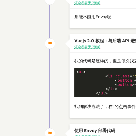
评论发表于 7年前
那能不能用Envoy呢
Vuejs 2.0 教程：与后端 API 
评论发表于 7年前
我的代码是这样的，但是每次我去
<
ul
>
<
li
:class
=
"
<
button
 
<
button
>
</
li
>
</
ul
>
找到解决办法了，在li的点击事
使用 Envoy 部署代码