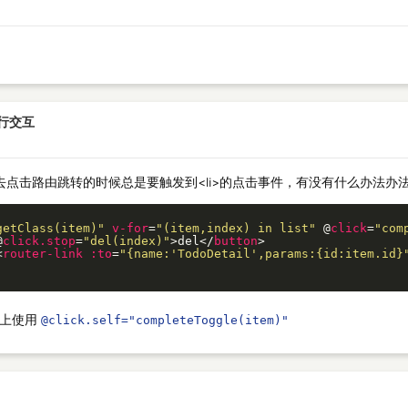
进行交互
点击路由跳转的时候总是要触发到<li>的点击事件，有没有什么办法办
getClass(item)"
v-for
=
"(item,index) in list"
 @
click
=
"com
@
click.stop
=
"del(index)"
>
del
</
button
>
<
router-link
:to
=
"
{name:'TodoDetail',params:{id:item.id}
件上使用
@click.self="completeToggle(item)"