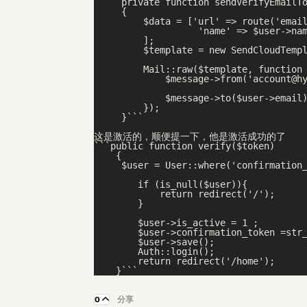
     private function sendVerifyEmailTo
     {

         $data = ['url' => route('email
                   'name' => $user->nam
         ];

         $template = new SendCloudTempl
         Mail::raw($template, function 
             $message->from('account@hy
             $message->to($user->email)
         });

     }```

这是激活的，顺便提一下，他是激活成功的了

```public function verify($token)

    {

     $user = User::where('confirmation_
        if (is_null($user)){

            return redirect('/');

        }

        $user->is_active = 1 ;

        $user->confirmation_token =str_
        $user->save();

        Auth::login();

        return redirect('/home');

    }```
0
分享