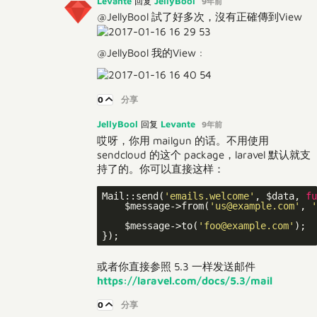
Levante
JellyBool
回复
9年前
@JellyBool 試了好多次，沒有正確傳到View
@JellyBool 我的View :
0
分享
JellyBool
Levante
回复
9年前
哎呀，你用 mailgun 的话。不用使用
sendcloud 的这个 package，laravel 默认就支
持了的。你可以直接这样：
Mail::send(
'emails.welcome'
, $data, 
fu
    $message->from(
'us@example.com'
, 
'
    $message->to(
'foo@example.com'
);

或者你直接参照 5.3 一样发送邮件
https://laravel.com/docs/5.3/mail
0
分享