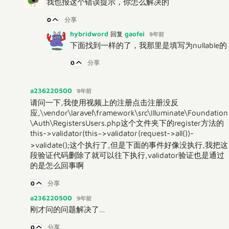
我也报这个错误提示，你怎么解决的
0
分享
hybridword
gaofei
回复
9年前
下面找到一样的了，我那里是填写为nullable的
0
分享
a236220500
9年前
请问一下,我使用视频上的注册点击注册没反
应,\vendor\laravel\framework\src\Illuminate\Foundation
\Auth\RegistersUsers.php这个文件夹下的register方法的
this->validator(
t
h
i
s
−
>
v
a
l
i
d
a
t
o
r
(
request->all())-
>validate();这个执行了,但是下面的事件好像没执行,我把这
段验证代码删除了就可以往下执行,validator验证也是通过
的是怎么回事啊
0
分享
a236220500
9年前
刚才问的问题解决了…
0
分享