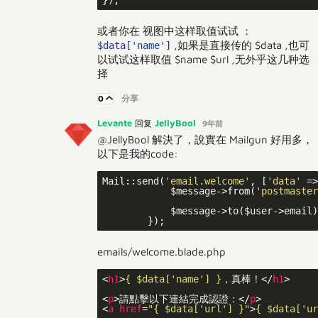
或者你在 视图中这样取值试试 ：
,如果是直接传的 $data ,也可
$data['name']
以试试这样取值 $name $url ,无外乎这几种选
择
0
分享
Levante
JellyBool
回复
9年前
@JellyBool 解決了，說實在 Mailgun 好用多，
以下是我的code:
Mail::send(
'email.welcome'
, [
'data'
 =>
            $message->from(
'postmaster
            $message->to($user->email);
emails/welcome.blade.php
<
h1
>
{ $data['name'] }
，真棒！
</
h1
>
<
p
>
請點擊以下連結完成認證：
</
p
>
<
a
href
=
"
{ $data['url'] }
"
>
{ $data['ur