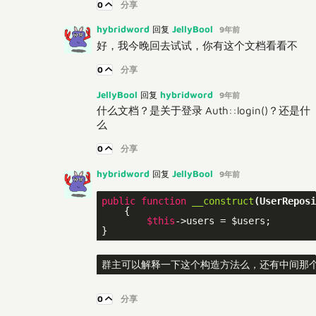
0
分享
hybridword
JellyBool
回复
9年前
好，我今晚回去试试，你有这个文档看看不
0
分享
JellyBool
hybridword
回复
9年前
什么文档？是关于登录 Auth::login()？还是什
么
0
分享
hybridword
JellyBool
回复
9年前
public
function
__construct
(UserReposi
{

$this
->users = $users;

群主可以解释一下这个构造方法么，还有中间那个u
0
分享