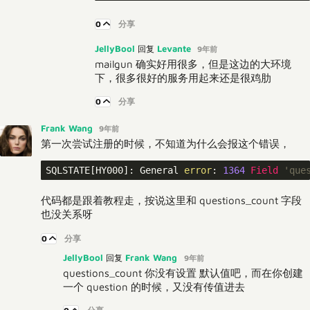
0
分享
JellyBool
Levante
回复
9年前
mailgun 确实好用很多，但是这边的大环境
下，很多很好的服务用起来还是很鸡肋
0
分享
Frank Wang
9年前
第一次尝试注册的时候，不知道为什么会报这个错误，
SQLSTATE[HY000]: General 
error
: 
1364
Field
'que
代码都是跟着教程走，按说这里和 questions_count 字段
也没关系呀
0
分享
JellyBool
Frank Wang
回复
9年前
questions_count 你没有设置 默认值吧，而在你创建
一个 question 的时候，又没有传值进去