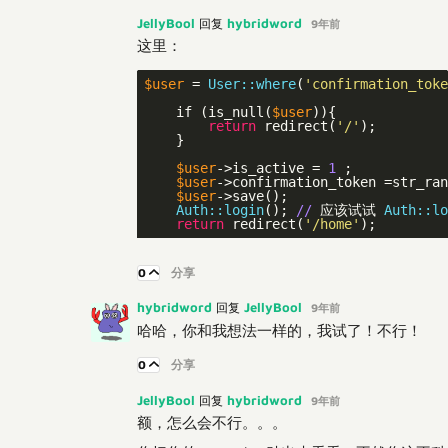
JellyBool
hybridword
回复
9年前
这里：
$user
 = 
User:
:where
(
'confirmation_toke
    if (is_null(
$user
)){

return
 redirect(
'/'
);

    }

$user
->is_active = 
1
 ;

$user
->confirmation_token =str_ran
$user
->save();

Auth:
:login
(); 
//
 应该试试 
Auth:
:lo
return
 redirect(
'/home'
0
分享
hybridword
JellyBool
回复
9年前
哈哈，你和我想法一样的，我试了！不行！
0
分享
JellyBool
hybridword
回复
9年前
额，怎么会不行。。。