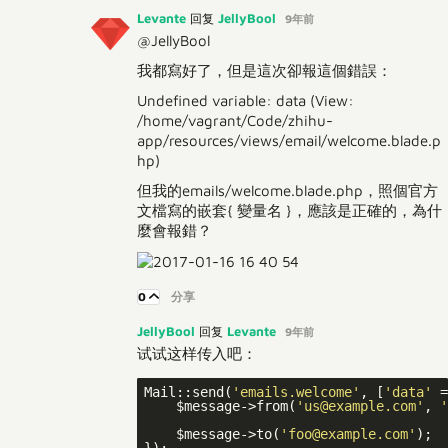
Levante
JellyBool
回复
9年前
@JellyBool
我都寫好了，但是這次卻報這個錯誤：
Undefined variable: data (View:
/home/vagrant/Code/zhihu-
app/resources/views/email/welcome.blade.p
hp)
但我的emails/welcome.blade.php，照個官方
文檔寫的嵌套{ 變量名 }，應該是正確的，為什
麼會報錯？
0
分享
JellyBool
Levante
回复
9年前
试试这样传入吧：
Mail::send(
'emails.welcome'
, [
'data'
 =
    $message->from(
'us@example.com'
, 
'
    $message->to(
'foo@example.com'
);
