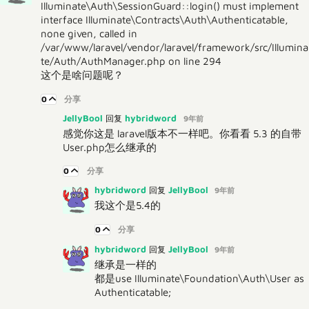
Illuminate\Auth\SessionGuard::login() must implement
interface Illuminate\Contracts\Auth\Authenticatable,
none given, called in
/var/www/laravel/vendor/laravel/framework/src/Illumina
te/Auth/AuthManager.php on line 294
这个是啥问题呢？
0
分享
JellyBool
hybridword
回复
9年前
感觉你这是 laravel版本不一样吧。你看看 5.3 的自带
User.php怎么继承的
0
分享
hybridword
JellyBool
回复
9年前
我这个是5.4的
0
分享
hybridword
JellyBool
回复
9年前
继承是一样的
都是use Illuminate\Foundation\Auth\User as
Authenticatable;