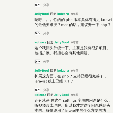
0
分享
JellyBool
koizora
回复
9年前
嗯哼。。。你的的 php 版本具体有满足 laravel
的最低要求没？mac 的话，建议升一下 php 7
0
分享
koizora
JellyBool
回复
9年前
这个我回头升级一下。主要是我有很多项目。
包括扩展。我担心会有其他问题。
0
分享
JellyBool
koizora
回复
9年前
扩展这方面，在 php 7 支持已经很完善了，
laravist 线上已经 7.1 了
0
分享
koizora
JellyBool
回复
9年前
还有就是 你这个 settings 字段的用途是什么，
听视频没太理解。所以我才对这个问题感到头
疼的。好像说用了laravel里的什么方便的功