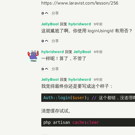
https://www.laravist.com/lesson/256
0
分享
JellyBool
hybridword
回复
9年前
这就尴尬了啊。你使用 loginUsingId 有用否？
0
分享
hybridword
JellyBool
回复
9年前
一样呢！算了，不管了
0
分享
JellyBool
hybridword
回复
9年前
我觉得最终你还是要写成这个样子：
Auth:
:login
(
$user
); 
//
清楚缓存试试。
php artisan 
cache
:
clear