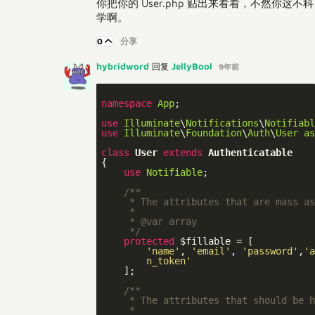
你把你的 User.php 贴出来看看，不然你这不科
学啊。
0
分享
hybridword
JellyBool
回复
9年前
namespace
App
;

use
Illuminate
\
Notifications
\
Notifiabl
use
Illuminate
\
Foundation
\
Auth
\
User
as
class
User
extends
Authenticatable
{

use
Notifiable
;

/**

     * The attributes that are mass as
     *

     * 
@var
 array

     */
protected
 $fillable = [

'name'
, 
'email'
, 
'password'
,
'a
        n_token'
    ];

/**

     * The attributes that should be h
     *
