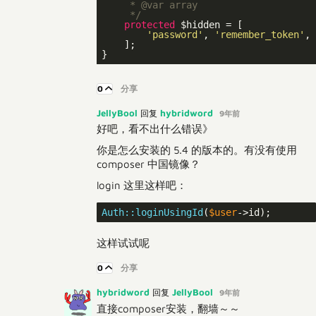
     * 
@var
 array

     */
protected
 $hidden = [

'password'
, 
'remember_token'
,

    ];

0
分享
JellyBool
hybridword
回复
9年前
好吧，看不出什么错误》
你是怎么安装的 5.4 的版本的。有没有使用
composer 中国镜像？
login 这里这样吧：
Auth:
:loginUsingId
(
$user
这样试试呢
0
分享
hybridword
JellyBool
回复
9年前
直接composer安装，翻墙～～