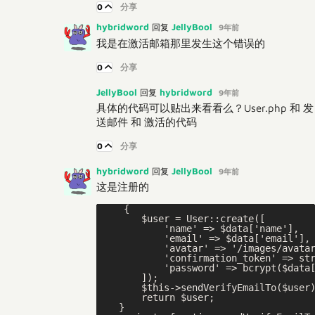
0
分享
hybridword
JellyBool
回复
9年前
我是在激活邮箱那里发生这个错误的
0
分享
JellyBool
hybridword
回复
9年前
具体的代码可以贴出来看看么？User.php 和 发
送邮件 和 激活的代码
0
分享
hybridword
JellyBool
回复
9年前
这是注册的
    {

        $user = User::create([

            'name' => $data['name'],

            'email' => $data['email'],

            'avatar' => '/images/avatar
            'confirmation_token' => str
            'password' => bcrypt($data[
        ]);

        $this->sendVerifyEmailTo($user)
        return $user;

    }
