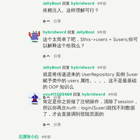
JellyBool
hybridword
回复
9年前
依赖注入。这样理解可行？
0
分享
hybridword
JellyBool
回复
9年前
这个太简单了吧，$this->users = $users;你可
以解释这个给我么？
0
分享
JellyBool
hybridword
回复
9年前
就是将传递进来的 UserRepository 实例 $user
赋予类中的 users 属性。。。。这不是最基础
的 OOP 知识么
you411305469
hybridword
回复
9年前
0
分享
肯定是你之前做了注销操作，清除了session，
所以你再次Auth：login($user)就找不到数据
了，才会直接调到登陆页面的
0
分享
北漂张小白
9年前