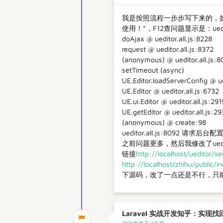
我是按照流程一步步写下来的，扩展和
使用！“，F12查问题显示是：ueditor.
doAjax @ ueditor.all.js:8228
request @ ueditor.all.js:8372
(anonymous) @ ueditor.all.js:8
setTimeout (async)
UE.Editor.loadServerConfig @ ue
UE.Editor @ ueditor.all.js:6732
UE.ui.Editor @ ueditor.all.js:29
UE.getEditor @ ueditor.all.js:2
(anonymous) @ create:98
ueditor.all.js:8092 
之前问题更多，然后我修改了ue
链接
http://localhost/ueditor
http://localhost/zhihu/public
下源码，改了一点还是不行，只
Laravel 实战开发知乎：实现找