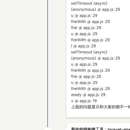
setTimeout (async)
(anonymous) @ app.js:29
u @ app.js:29
fireWith @ app.js:29
fire @ app.js:29
u @ app.js:29
fireWith @ app.js:29
l @ app.js:29
setTimeout (async)
(anonymous) @ app.js:29
u @ app.js:29
fireWith @ app.js:29
fire @ app.js:29
u @ app.js:29
fireWith @ app.js:29
ready @ app.js:29
v @ app.js:19
上面的问题显示和大家的都不一样
新的前端构建工具：laravel-mi