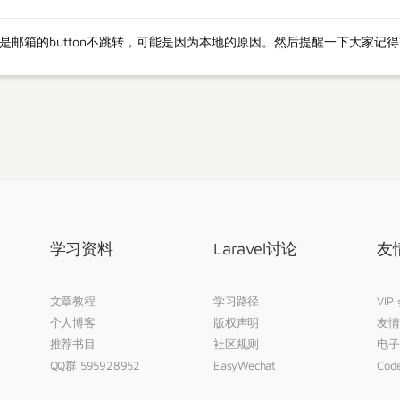
是邮箱的button不跳转，可能是因为本地的原因。然后提醒一下大家记得改
学习资料
Laravel讨论
友
文章教程
学习路径
VIP
个人博客
版权声明
友情
推荐书目
社区规则
电子
QQ群 595928952
EasyWechat
Code