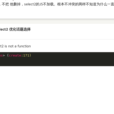
，不把 他删掉，select2的JS不加载。根本不冲突的两样不知道为什
lect2 优化话题选择
t2 is not a function
us
> (
create
:171)