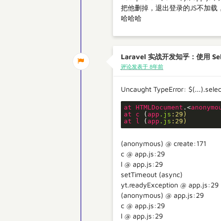
把他删掉，退出登录的JS不加载
哈哈哈
Laravel 实战开发知乎：使用 Se
评论发表于 8年前
Uncaught TypeError: $(...).selec
at
HTMLDocument
.<
anonymo
at
c
 (
app
.js
:29)
at
l
 (
app
.js
:29)
(anonymous) @ create:171
c @ app.js:29
l @ app.js:29
setTimeout (async)
yt.readyException @ app.js:29
(anonymous) @ app.js:29
c @ app.js:29
l @ app.js:29