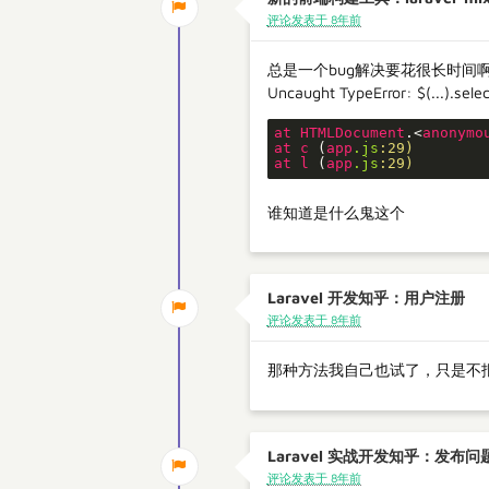
评论发表于 8年前
总是一个bug解决要花很长时间
Uncaught TypeError: $(...).selec
at
HTMLDocument
.<
anonymo
at
c
 (
app
.js
:29)
at
l
 (
app
.js
:29)
谁知道是什么鬼这个
Laravel 开发知乎：用户注册
评论发表于 8年前
那种方法我自己也试了，只是不报
Laravel 实战开发知乎：发布问
评论发表于 8年前