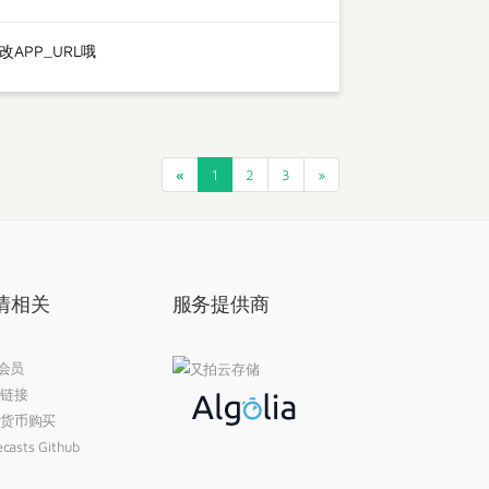
APP_URL哦
«
1
2
3
»
情相关
服务提供商
 会员
链接
货币购买
casts Github