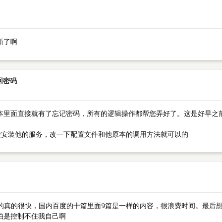
新了啊
回密码
5的版本里面直接就有了忘记密码，所有的逻辑操作都帮您弄好了。这是好早之
，直接安装他的服务，改一下配置文件和他原本的调用方法就可以的
案找的真的很快，国内百度的十篇里面9篇是一样的内容，很浪费时间。最
怕是控制不住我自己啊