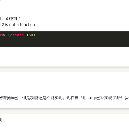
啊，又碰到了，
t2 is not a function
us
> (
create
:160)
错误而已，但是功能还是不能实现。现在自己用smtp已经实现了邮件认
题