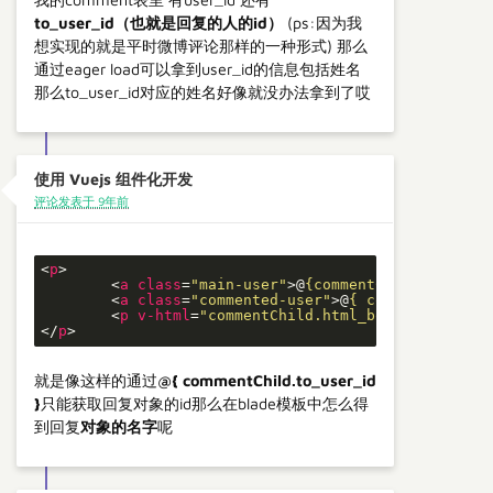
to_user_id（也就是回复的人的id）
(ps:因为我
想实现的就是平时微博评论那样的一种形式) 那么
通过eager load可以拿到user_id的信息包括姓名
那么to_user_id对应的姓名好像就没办法拿到了哎
使用 Vuejs 组件化开发
评论发表于 9年前
<
p
>
<
a
class
=
"main-user"
>
@
{commentChild.user.na
<
a
class
=
"commented-user"
>
@
{ commentChild.t
<
p
v-html
=
"commentChild.html_body"
>
</
p
>
</
p
>
就是像这样的通过
@{ commentChild.to_user_id
}
只能获取回复对象的id那么在blade模板中怎么得
到回复
对象的名字
呢