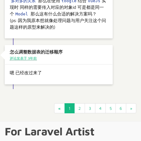
那么在使用
结合
实
多对多的关系
toogle
VueJs
现时 同样的需要传入对应的对象id 可是都是同一
个
那么这有什么合适的解决方案吗？
Model
(ps:因为我原本想就像处理问题与用户关注这个问
题这样的原型来解决的)
怎么调整数据表的迁移顺序
评论发表于 9年前
嗯 已经改过来了
«
1
2
3
4
5
6
»
For Laravel Artist