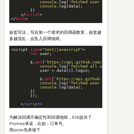
console
.log(
'fetched user repos'
);

console
.log(data);

        })

</
script
>
</
body
>
嵌套写法，写在第一个请求的回调函数里，嵌套越
多越混乱，会坠入回调地狱。
<script 
type
=
"text/javascript"
>

let
 user;

        $.
get
(
'https://api.github.com/users'
,
data
=>
console
.log(
'fetched all users'
);

            user = data[
0
].login;

            $.
get
(
`https://api.github.com/users/
${u
console
.log(
'fetched user repos'
);

console
.log(data);

        })

        });

    <
/script>
为解决回调不确定性和回调地狱，ES6提供了
Promise承诺，比如：订单号。
用axios包来做下