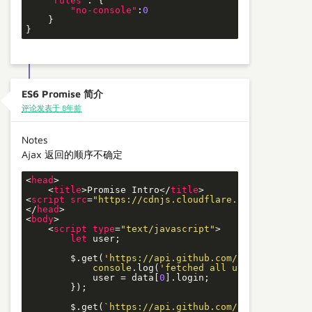
"rules"
: {

"no-console"
:
0
    }

}
ES6 Promise 简介
评论发表于 8年前
Notes
Ajax 返回的顺序不确定
<
head
>
<
title
>
Promise Intro
</
title
>
<
script
src
=
"https://cdnjs.cloudflare.com/ajax/libs
</
head
>
<
body
>
<
script
type
=
"text/javascript"
>
let
 user;

        $.get(
'https://api.github.com/users'
,data=>{
console
.log(
'fetched all users'
);

            user = data[
0
].login;

        });

        $.get(
`https://api.github.com/users/
${user}