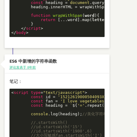
const
 heading = 
document
.querySelector(
'.he
        heading.innerHTML = wrapWithSpan(heading.tex
function
wrapWithSpan
(
word
)
{

return
 [...word].map(
letter
 =>
`<span>
$
        }

</
script
>
</
body
>
ES6 中新增的字符串函数
评论发表于 8年前
笔记：
<
script
type
=
"text/javascript"
>
const
 id = 
'15212619000504093X'
;

const
 fan = 
'I love vegetables.'
;

const
 heading = 
`
${
'='
.repeat(
5
)}
${fan}
${
console
.log(heading);
//美化字符串
//.startsWith()
//id.startsWith('15')
//id.startsWith('1900',6)
//大小写敏感fan.startsWith('I')