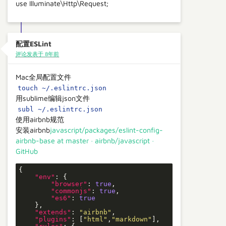
use Illuminate\Http\Request;
配置ESLint
评论发表于 8年前
Mac全局配置文件
touch ~/.eslintrc.json
用sublime编辑json文件
subl ~/.eslintrc.json
使用airbnb规范
安装airbnb
javascript/packages/eslint-config-
airbnb-base at master · airbnb/javascript ·
GitHub
{

"env"
: {

"browser"
: 
true
,

"commonjs"
: 
true
,

"es6"
: 
true
    },

"extends"
: 
"airbnb"
,

"plugins"
: [
"html"
,
"markdown"
],
