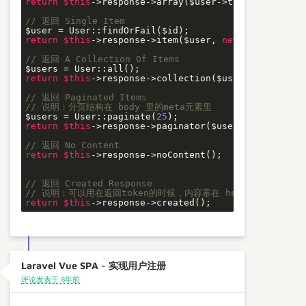
return
$this
->response->array($user->toArray());

// 返回 Single Item
return
$this
->response->item($user, 
new
 UserTransfor
// 返回 A Collection Of Items
return
$this
->response->collection($users, 
new
 User
// 返回 Paginated Items
// 说明：分页结构在 body 里的meta元素里
$users = User::paginate(
25
return
$this
->response->paginator($users, 
new
 UserT
// 返回 No Content
return
$this
->response->noContent();

// 返回 Created Response
// 说明：可以用在返回token的时候，内容塞在 header里
return
$this
Laravel Vue SPA - 实现用户注册
评论发表于 8年前