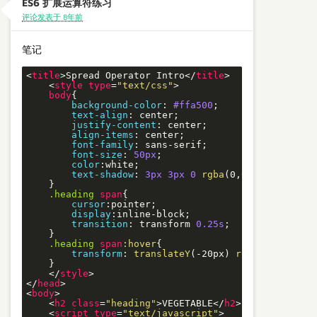
ES6 扩展运算符练习
评论发表于 8年前
笔记
<
title
>
Spread Operator Intro
</
title
>
<
style
type
=
"text/css"
>
body
{

background-color
: 
#ffa500
;

text-align
: center;

justify-content
: center;

align-items
: center;

font-family
: sans-serif;

font-size
: 
50px
;

color
:white;

text-shadow
: 
3px
3px
0
rgba
(0,0,0,0.2);

    }

.heading
span
{

cursor
:pointer;

display
:inline-block;

transition
: transform 
0.25s
;

    }

.heading
span
:hover
{

transform
: 
translateY
(-20px) 
rotate
(10deg) 
    }

</
style
>
</
head
>
<
body
>
<
h2
class
=
"heading"
>
VEGETABLE
</
h2
>
<
script
type
=
"text/javascript"
>