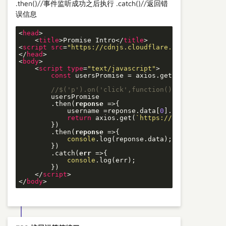
.then()//事件监听成功之后执行 .catch()//返回错
误信息
<
head
>
<
title
>
Promise Intro
</
title
>
<
script
src
=
"https://cdnjs.cloudflare.com/ajax/libs
</
head
>
<
body
>
<
script
type
=
"text/javascript"
>
const
 usersPromise = axios.get(
'https://api
//$('p').on('click',function(){})  用.then
        usersPromise

        .then(
reponse
 =>
{

            username =reponse.data[
0
].login;

return
 axios.get(
`https://api.github.co
        })

        .then(
reponse
 =>
{

console
.log(reponse.data);

        })

        .catch(
err
 =>
{

console
.log(err);

        })

</
script
>
</
body
>