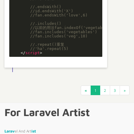
//.endsWith()
//id.endsWith('X')
//fan.endsWith('love',6)
//.includes()
//以前的用法fan.indexOf('vegetables')!= -1
//fan.includes('vegetables')
//fan.includes('veg',10)
//.repeat()重复
//'ha'.repeat(5)
</
script
>
«
1
2
3
»
For Laravel Artist
Larav
el And Art
ist