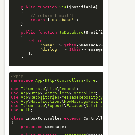
public
function
via
($notifiable)
{

// return ['mail'];
return
 [
'database'
];

    }

public
function
toDatabase
($notifiable)
{

return
 [

'name'
 => 
$this
->message->fromUser->name
'dialog'
 => 
$this
->message->dialog_id,

       ];

    }

<?php
namespace
App
\
Http
\
Controllers
\
Home
;

use
Illuminate
\
Http
\
Request
use
App
\
Http
\
Controllers
\
Controller
use
App
\
Repositories
\
MessageRepository
use
App
\
Notifications
\
NewMessageNotification
use
Illuminate
\
Support
\
Facades
\
Notification
use
Auth
;

class
InboxController
extends
Controller
{

protected
 $message;
