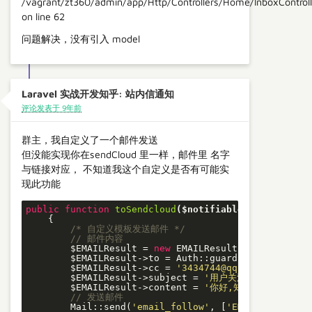
/vagrant/zt360/admin/app/Http/Controllers/Home/InboxControll
on line 62
问题解决，没有引入 model
Laravel 实战开发知乎: 站内信通知
评论发表于 9年前
群主，我自定义了一个邮件发送
但没能实现你在sendCloud 里一样，邮件里 名字
与链接对应， 不知道我这个自定义是否有可能实
现此功能
public
function
toSendcloud
($notifiable)
{

/* 自定义模板发送邮件 */
// 邮件内容
        $EMAILResult = 
new
 EMAILResult();

        $EMAILResult->to = Auth::guard(
'api'
)->user
        $EMAILResult->cc = 
'3434744@qq.com'
;

        $EMAILResult->subject = 
'用户关注提示'
;

        $EMAILResult->content = 
'你好,知乎app上'
.Auth
// 发送邮件
        Mail::send(
'email_follow'
, [
'EMAILResult'
 =