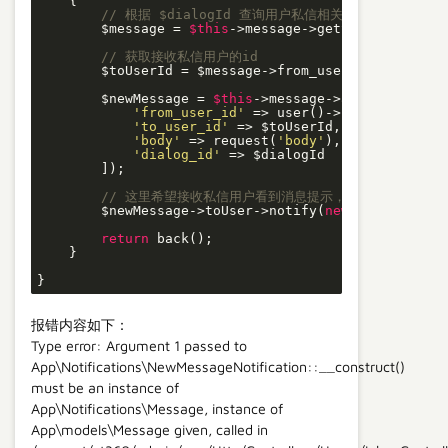
{

// 根据 $dialogId 查询用户私信相关内容
        $message = 
$this
->message->getSingleMessageB
// 获取接收私信用户的id
        $toUserId = $message->from_user_id == user(
        $newMessage = 
$this
->message->addMessage([

'from_user_id'
 => user()->id,

'to_user_id'
 => $toUserId,

'body'
 => request(
'body'
),

'dialog_id'
 => $dialogId

        ]);

// 这里希望接收私信用户看到消息提示，所以用 toUser
        $newMessage->toUser->notify(
new
 NewMessageN
return
 back();

    }

报错内容如下：
Type error: Argument 1 passed to
App\Notifications\NewMessageNotification::__construct()
must be an instance of
App\Notifications\Message, instance of
App\models\Message given, called in