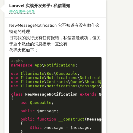
Laravel 实战开发知乎: 私信通知
评论发表于 9年前
NewMessageNotification 它不知道有没有做什么
特别的处理
目前我的执行没有任何报错，私信发送成功，但关
于这个私信的消息提示一直没有.
代码大概如下：
<?php
namespace
App
\
Notifications
;

use
Illuminate
\
Bus
\
Queueable
use
Illuminate
\
Notifications
\
Notification
use
Illuminate
\
Contracts
\
Queue
\
ShouldQueue
use
Illuminate
\
Notifications
\
Messages
\
MailMessage
;

class
NewMessageNotification
extends
Notification
{

use
Queueable
;

public
 $message;

public
function
__construct
(Message $message)
{

$this
->message = $message;

    }
