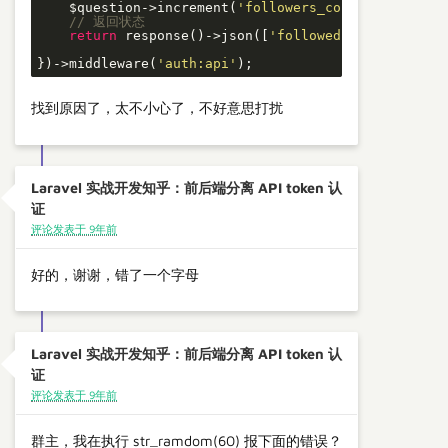
    $question->increment(
'followers_count'
);

// 返回状态
return
 response()->json([
'followed'
 => 
true
]);

})->middleware(
'auth:api'
);
找到原因了，太不小心了，不好意思打扰
Laravel 实战开发知乎：前后端分离 API token 认
证
评论发表于 9年前
好的，谢谢，错了一个字母
Laravel 实战开发知乎：前后端分离 API token 认
证
评论发表于 9年前
群主，我在执行 str_ramdom(60) 报下面的错误？