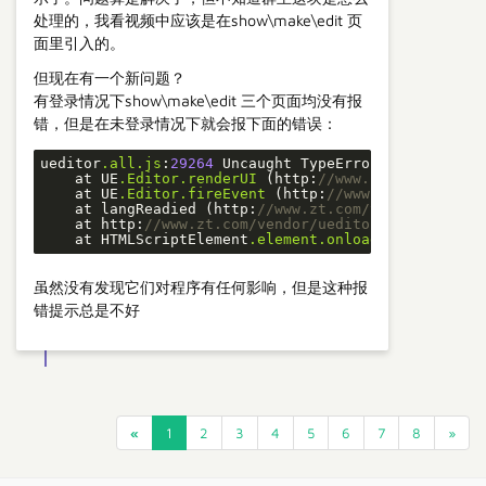
处理的，我看视频中应该是在show\make\edit 页
面里引入的。
但现在有一个新问题？
有登录情况下show\make\edit 三个页面均没有报
错，但是在未登录情况下就会报下面的错误：
ueditor
.all
.js
:
29264
 Uncaught TypeError: Cannot rea
    at UE
.Editor
.renderUI
 (http:
//www.zt.com/vendor
    at UE
.Editor
.fireEvent
 (http:
//www.zt.com/vendo
    at langReadied (http:
//www.zt.com/vendor/uedito
    at http:
//www.zt.com/vendor/ueditor/ueditor.all
    at HTMLScriptElement
.element
.onload
.element
.onr
虽然没有发现它们对程序有任何影响，但是这种报
错提示总是不好
«
1
2
3
4
5
6
7
8
»