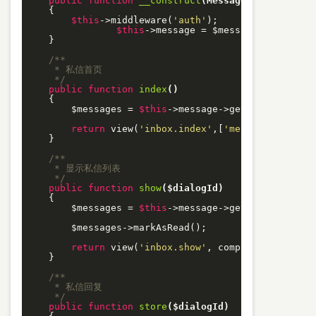
public
function
__construct
(MessageRepository $
{

$this
->middleware(
'auth'
);

$this
->message = $message;

    }

/**

     * 私信首页

     */
public
function
index
()
{

        $messages = 
$this
->message->getAllMessages()
return
 view(
'inbox.index'
,[
'messages'
=>$mes
    }

/**

     * 显示私信列表 

     */
public
function
show
($dialogId)
{

        $messages = 
$this
->message->getMessageByDia
        $messages->markAsRead();

return
 view(
'inbox.show'
, compact(
'messages
    }

/**

     * 私信回复

     */
public
function
store
($dialogId)