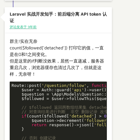
Laravel 实战开发知乎：前后端分离 API token 认
证
评论发表于 9年前
群主!实在无奈
count($followed['detached']) 打印它的值，一直
是在0和1之间变化。
但是这里的if判断没效果，居然一直递减，服务器
重启几次，浏览器缓存也清过几次了，但就是这
样，无奈呀！
Route::post(
'/question/follow'
, 
function
(Request $
    $user = Auth::guard(
'api'
)->user();

    $question = \App\Models\Question::find($request
    $followed = $user->followThis($question->id);

// $followed 返回两数组结果集 detached attached
// 对查询结果进行判断  非空 删除记录 改变状态
if
(count($followed[
'detached'
] > 
0
)) {

        $question->decrement(
'followers_count'
);

return
 response()->json([
'followed'
 => 
fals
    }

// 否则 创建记录