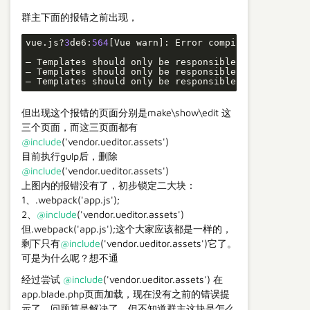
群主下面的报错之前出现，
vue.js?
3
de6:
564
[Vue warn]: Error compiling template:
– Templates should only be responsible 
for
 mapping 
– Templates should only be responsible 
for
 mapping 
– Templates should only be responsible 
for
 mapping 
但出现这个报错的页面分别是make\show\edit 这
三个页面，而这三页面都有
@include
('vendor.ueditor.assets')
目前执行gulp后，删除
@include
('vendor.ueditor.assets')
上图内的报错没有了，初步锁定二大块：
1、.webpack('app.js');
2、
@include
('vendor.ueditor.assets')
但.webpack('app.js');这个大家应该都是一样的，
剩下只有
@include
('vendor.ueditor.assets')它了。
可是为什么呢？想不通
经过尝试
@include
('vendor.ueditor.assets') 在
app.blade.php页面加载，现在没有之前的错误提
示了。问题算是解决了，但不知道群主这块是怎么