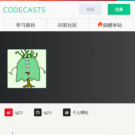
CODECASTS
登录
注册
学习路径
问答社区
捐赠本站
lg23
lg23
个人网站