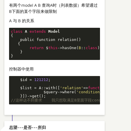
有两个model A B 查询A时（列表数据）希望通过
B下面的某个字段来做限制
A 与 B 的关系
class
A
extends
Model
{

    public function relation()

   {

return
 $
this
->hasOne(
B
::
class
)
;

    }

}
控制器中使用
    $id = 
121212
;

    $list = A::with([
'relation'
=>
function
($query)
              $query->where(
'condition_id'
,$id);

//这样达不到要求    我只想取满足B里面字段condition_id 
总望---是否---所归