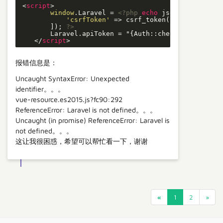
<
script
>
window
.Laravel = 
<?php
echo
 json_encode([

'csrfToken'
 => csrf_token(),

        ]); 
?>
        Laravel.apiToken = "{Auth::check() ? 'Beare
</
script
>
报错信息是：
Uncaught SyntaxError: Unexpected
identifier。。。
vue-resource.es2015.js?fc90:292
ReferenceError: Laravel is not defined。。。
Uncaught (in promise) ReferenceError: Laravel is
not defined。。。
这让我很困惑，希望可以帮忙看一下，谢谢
«
1
2
»