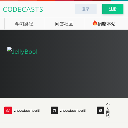
CODECASTS
登录
注册
学习路径
问答社区
捐赠本站
个
人
zhouxiaoshuai3
zhouxiaoshuai3
网
站